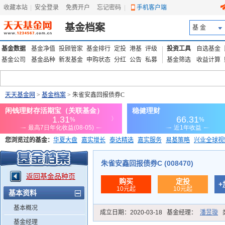
收藏本站
|
安全登录
|
免费开户
忘记密码
|
手机客户端
基金档案
基 金
基金数据
基金净值
投顾管家
基金排行
定投
港基
评级
投资工具
自选基金
基金公司
基金品种
新发基金
申购状态
分红
公告
私募
基金筛选
收益计算
天天基金网
>
基金档案
> 朱雀安鑫回报债券C
您浏览过的基金：
华夏大盘
嘉实增长
泰达精选
嘉实服务
易基策略
兴业全球视
添富优势
华安宏利
上证180价值ETF
上投优势
信诚蓝筹
朱雀安鑫回报债券C (008470)
返回基金品种页
购买
定投
+
10元起
10元起
基本资料
基本概况
成立日期：
2020-03-18
基金经理：
潘昱璇
基金经理