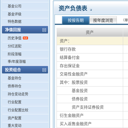
基金公司
资产负债表
基金评级
按报告期
按年度浏览
（单
特色数据
净值回报
资产
历史净值
资产：
分红送配
银行存款
阶段涨幅
结算备付金
季/年度涨幅
存出保证金
投资组合
交易性金融资产
基金持仓
其中：股票投资
债券持仓
其中：
基金投资
持仓变动走势
其中：
债券投资
行业配置
其中：
资产支持证券投资
行业配置比较
衍生金融资产
资产配置
买入返售金融资产
重大变动