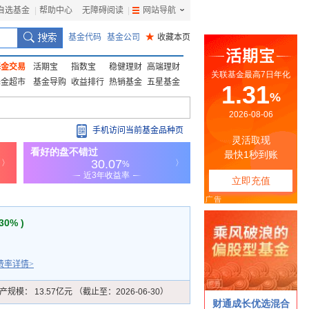
自选基金
|
帮助中心
无障碍阅读
|
网站导航
|
基金代码
基金公司
★
收藏本页
基金交易
活期宝
指数宝
稳健理财
高端理财
基金超市
基金导购
收益排行
热销基金
五星基金
手机访问当前基金品种页
.30% )
费率详情>
产规模：
13.57亿元 （截止至：2026-06-30）