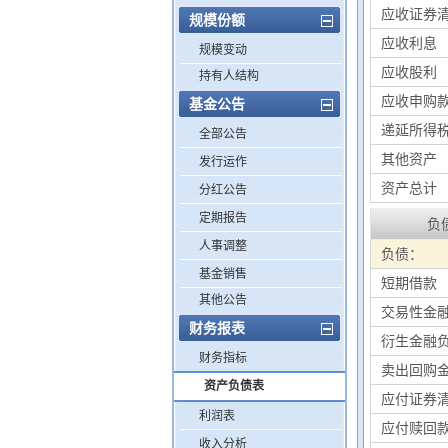
应收证券
规模份额
应收利息
规模变动
应收股利
持有人结构
应收申购
基金公告
递延所得
全部公告
其他资产
发行运作
资产总计
分红公告
定期报告
负
人事调整
负债：
基金销售
短期借款
其他公告
交易性金
财务报表
衍生金融
财务指标
卖出回购
资产负债表
应付证券
利润表
应付赎回
收入分析