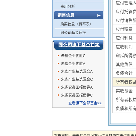
应付管理
费用分析
应付托管
销售信息
应付销售
购买信息（费率表）
应付税费
同公司基金转换
应付利息
应收利润
递延所得
朱雀企业优胜C
朱雀企业优胜A
其他负债
朱雀产业精选混合A
负债合计
朱雀产业精选混合C
所有者权
朱雀安鑫回报债券A
实收基金
朱雀安鑫回报债券C
所有者权
查看旗下全部基金>>
负债和所