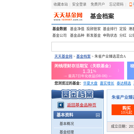
收藏本站
|
安全登录
|
免费开户
忘记密码
|
基金档案
基金数据
基金净值
投顾管家
基金排行
定投
港
基金公司
基金品种
新发基金
申购状态
分红
公
天天基金网
>
基金档案
> 朱雀产业臻选混合A
您浏览过的基金：
华夏大盘
嘉实增长
泰达精选
添富优势
华安宏利
上证180价值ETF
上投优势
朱雀产业臻选混
返回基金品种页
购买
10元起
基本资料
基本概况
成立日期：
20
基金经理