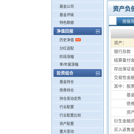
基金公司
资产负
基金评级
按报
特色数据
净值回报
历史净值
资产：
分红送配
银行存款
阶段涨幅
结算备付
季/年度涨幅
存出保证
投资组合
交易性金
基金持仓
其中：股
债券持仓
其中：
基
持仓变动走势
其中：
债
行业配置
其中：
资
行业配置比较
衍生金融
资产配置
买入返售
重大变动