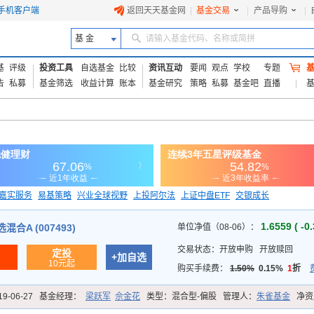
手机客户端
返回天天基金网
|
基金交易
|
产品导购
|
基 金
请输入基金代码、名称或简拼
基
评级
投资工具
自选基金
比较
资讯互动
要闻
观点
学校
专题
告
私募
基金筛选
收益计算
账本
基金研究
策略
私募
基金吧
直播
嘉实服务
易基策略
兴业全球视野
上投阿尔法
上证中盘ETF
交银成长
信诚蓝筹
1.6559 ( -0
合A (007493)
单位净值（08-06）：
交易状态：
开放申购
开放赎回
定投
+加自选
10元起
购买手续费：
1.50%
0.15%
1
折
19-06-27
基金经理：
梁跃军
佘金花
类型：
混合型-偏股
管理人：
朱雀基金
净资