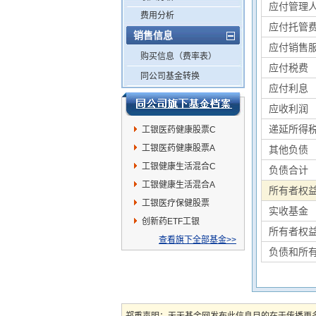
应付管理
费用分析
应付托管
销售信息
应付销售
购买信息（费率表）
应付税费
同公司基金转换
应付利息
应收利润
递延所得
工银医药健康股票C
工银医药健康股票A
其他负债
工银健康生活混合C
负债合计
工银健康生活混合A
所有者权
工银医疗保健股票
实收基金
创新药ETF工银
所有者权
查看旗下全部基金>>
负债和所