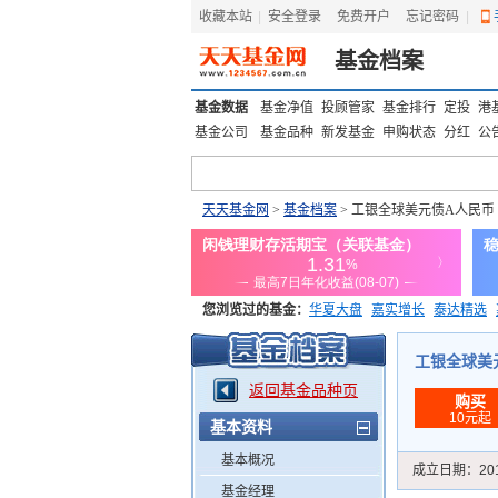
收藏本站
|
安全登录
|
免费开户
忘记密码
|
基金档案
基金数据
基金净值
投顾管家
基金排行
定投
港
基金公司
基金品种
新发基金
申购状态
分红
公
天天基金网
>
基金档案
> 工银全球美元债A人民币
您浏览过的基金：
华夏大盘
嘉实增长
泰达精选
添富优势
华安宏利
上证180价值ETF
上投优势
工银全球美元债
返回基金品种页
购买
10元起
基本资料
基本概况
成立日期：
20
基金经理