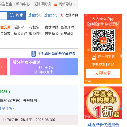
自选基金
|
帮助中心
无障碍阅读
|
网站导航
|
基金代码
基金公司
★
收藏本页
基金交易
活期宝
指数宝
稳健理财
高端理财
基金超市
基金导购
收益排行
热销基金
五星基金
手机访问当前基金品种页
.51% )
50.00万元
）
开放赎回
费率详情>
：
11.76亿元 （截止至：2026-06-30）