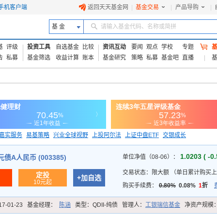
手机客户端
返回天天基金网
|
基金交易
|
产品导购
|
基 金
请输入基金代码、名称或简拼
基
评级
投资工具
自选基金
比较
资讯互动
要闻
观点
学校
专题
告
私募
基金筛选
收益计算
账本
基金研究
策略
私募
基金吧
直播
嘉实服务
易基策略
兴业全球视野
上投阿尔法
上证中盘ETF
交银成长
信诚蓝筹
1.0203 ( -0
A人民币 (003385)
单位净值（08-06）：
交易状态：
限大额
（
单日累计购买上限
定投
+加自选
10元起
购买手续费：
0.80%
0.08%
1
折
17-01-23
基金经理：
陈涵
类型：
QDII-纯债
管理人：
工银瑞信基金
净资产规模