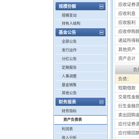
应收证券
规模份额
应收利息
规模变动
应收股利
持有人结构
应收申购
基金公告
递延所得
全部公告
其他资产
发行运作
资产总计
分红公告
定期报告
负
人事调整
负债：
基金销售
短期借款
其他公告
交易性金
财务报表
衍生金融
财务指标
卖出回购
资产负债表
应付证券
利润表
应付赎回
收入分析