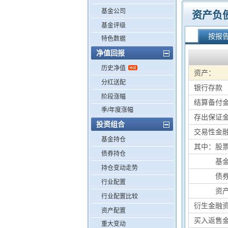
基金公司
资产负
基金评级
按报
特色数据
净值回报
历史净值
资产：
分红送配
银行存款
阶段涨幅
结算备付
季/年度涨幅
存出保证
投资组合
交易性金
基金持仓
其中：股
债券持仓
其中：
基
持仓变动走势
其中：
债
行业配置
其中：
资
行业配置比较
衍生金融
资产配置
买入返售
重大变动