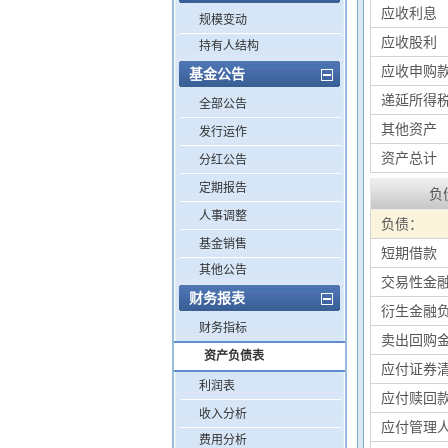
应收利息
规模变动
应收股利
持有人结构
应收申购
基金公告
递延所得
全部公告
其他资产
发行运作
资产总计
分红公告
定期报告
负
人事调整
负债：
基金销售
短期借款
其他公告
交易性金
财务报表
衍生金融
财务指标
卖出回购
资产负债表
应付证券
利润表
应付赎回
收入分析
应付管理
费用分析