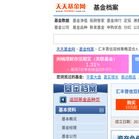
基金档案
基金数据
基金净值
投顾管家
基金排行
定投
港
基金公司
基金品种
新发基金
申购状态
分红
公
天天基金网
>
基金档案
> 汇丰晋信双核策略混合A
您浏览过的基金：
华夏大盘
嘉实增长
泰达精选
添富优势
华安宏利
上证180价值ETF
上投优势
汇丰晋信双核策
返回基金品种页
购买
10元起
基本资料
基本概况
成立日期：
20
基金经理
基金公司