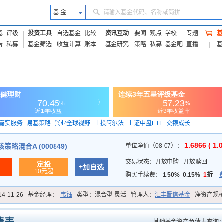
基 金
请输入基金代码、名称或简拼
基
评级
投资工具
自选基金
比较
资讯互动
要闻
观点
学校
专题
告
私募
基金筛选
收益计算
账本
基金研究
策略
私募
基金吧
直播
嘉实服务
易基策略
兴业全球视野
上投阿尔法
上证中盘ETF
交银成长
信诚蓝筹
1.6866 ( 1.
略混合A (000849)
单位净值（08-07）：
交易状态：
开放申购
开放赎回
定投
+加自选
10元起
购买手续费：
1.50%
0.15%
1
折
14-11-26
基金经理：
韦钰
类型：
混合型-灵活
管理人：
汇丰晋信基金
净资产规
其他基金资产负债表查询