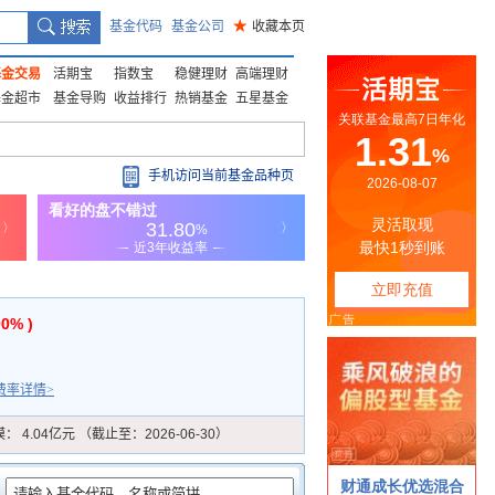
基金代码
基金公司
★
收藏本页
基金交易
活期宝
指数宝
稳健理财
高端理财
基金超市
基金导购
收益排行
热销基金
五星基金
手机访问当前基金品种页
00% )
费率详情>
模：
4.04亿元 （截止至：2026-06-30）
：