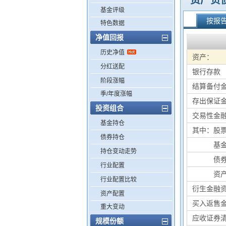
资产负
基金评级
按报
特色数据
净值回报
历史净值
资产：
分红送配
银行存款
阶段涨幅
结算备付
季/年度涨幅
存出保证
投资组合
交易性金
基金持仓
其中：股
债券持仓
其中：
基
持仓变动走势
其中：
债
行业配置
其中：
资
行业配置比较
衍生金融
资产配置
买入返售
重大变动
应收证券
规模份额