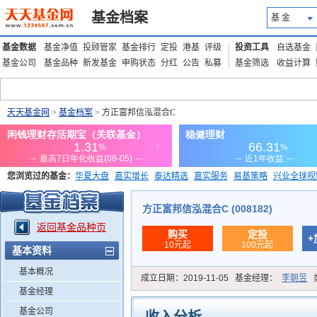
基金档案
基 金
基金数据
基金净值
投顾管家
基金排行
定投
港基
评级
投资工具
自选基金
基金公司
基金品种
新发基金
申购状态
分红
公告
私募
基金筛选
收益计算
天天基金网
>
基金档案
> 方正富邦信泓混合C
您浏览过的基金：
华夏大盘
嘉实增长
泰达精选
嘉实服务
易基策略
兴业全球视
添富优势
华安宏利
上证180价值ETF
上投优势
信诚蓝筹
方正富邦信泓混合C (008182)
返回基金品种页
购买
定投
+
10元起
100元起
基本资料
基本概况
成立日期：
2019-11-05
基金经理：
李朝昱
基金经理
基金公司