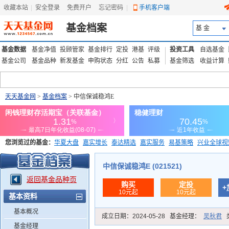
收藏本站
|
安全登录
|
免费开户
忘记密码
|
手机客户端
基金档案
基 金
基金数据
基金净值
投顾管家
基金排行
定投
港基
评级
投资工具
自选基金
基金公司
基金品种
新发基金
申购状态
分红
公告
私募
基金筛选
收益计算
天天基金网
>
基金档案
> 中信保诚稳鸿E
您浏览过的基金：
华夏大盘
嘉实增长
泰达精选
嘉实服务
易基策略
兴业全球视
添富优势
华安宏利
上证180价值ETF
上投优势
信诚蓝筹
中信保诚稳鸿E (021521)
返回基金品种页
购买
定投
+
10元起
10元起
基本资料
基本概况
成立日期：
2024-05-28
基金经理：
吴秋君
基金经理