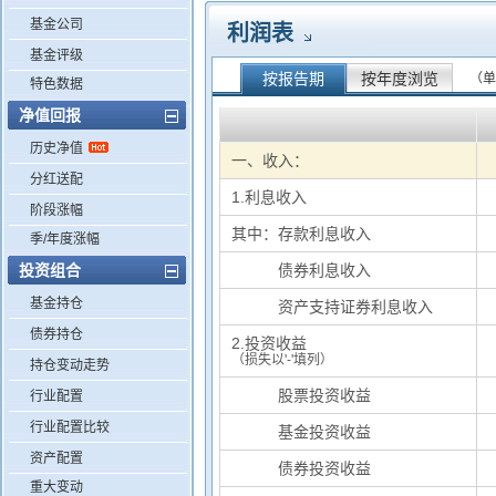
基金公司
利润表
基金评级
按报告期
按年度浏览
（单
特色数据
净值回报
历史净值
一、收入：
分红送配
1.利息收入
阶段涨幅
其中：存款利息收入
季/年度涨幅
投资组合
其中：
债券利息收入
基金持仓
其中：
资产支持证券利息收入
债券持仓
2.投资收益
（损失以'-'填列）
持仓变动走势
基中：
股票投资收益
行业配置
行业配置比较
基中：
基金投资收益
资产配置
基中：
债券投资收益
重大变动