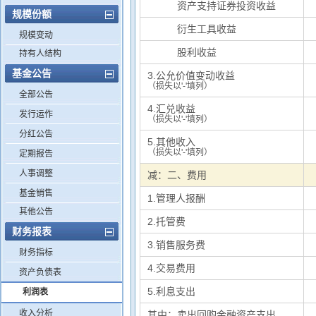
其中：
资产支持证券投资收益
规模份额
其中：
衍生工具收益
规模变动
其中：
股利收益
持有人结构
基金公告
3.公允价值变动收益
（损失以'-'填列）
全部公告
4.汇兑收益
发行运作
（损失以'-'填列）
分红公告
5.其他收入
（损失以'-'填列）
定期报告
人事调整
减：二、费用
基金销售
1.管理人报酬
其他公告
2.托管费
财务报表
3.销售服务费
财务指标
4.交易费用
资产负债表
5.利息支出
利润表
收入分析
其中：卖出回购金融资产支出