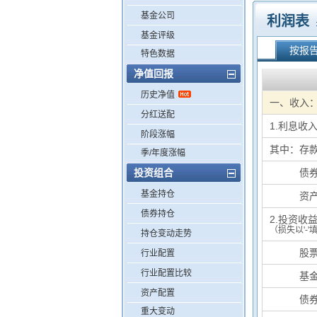
基金公司
利润表
基金评级
按报
特色数据
净值回报
历史净值
一、收入
分红送配
1.利息收
阶段涨幅
其中：存
季/年度涨幅
投资组合
其中：
债
基金持仓
其中：
资
债券持仓
2.投资收
（损失以'-'
持仓变动走势
基中：
股
行业配置
行业配置比较
基中：
基
资产配置
基中：
债
重大变动