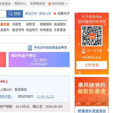
自选基金
|
帮助中心
无障碍阅读
|
网站导航
|
基金代码
基金公司
★
收藏本页
基金交易
活期宝
指数宝
稳健理财
高端理财
基金超市
基金导购
收益排行
热销基金
五星基金
手机访问当前基金品种页
04% )
上限0元
）
暂停赎回
费率详情>
预估开放日：
11-30～12-25
资产规模：
10.13亿元 （截止至：2026-06-30）