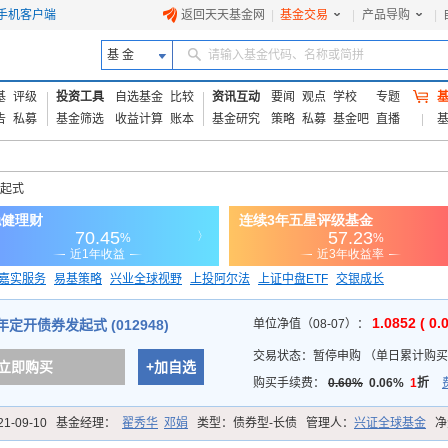
手机客户端
返回天天基金网
|
基金交易
|
产品导购
|
基 金
请输入基金代码、名称或简拼
基
评级
投资工具
自选基金
比较
资讯互动
要闻
观点
学校
专题
告
私募
基金筛选
收益计算
账本
基金研究
策略
私募
基金吧
直播
发起式
嘉实服务
易基策略
兴业全球视野
上投阿尔法
上证中盘ETF
交银成长
信诚蓝筹
1.0852 ( 0.
定开债券发起式 (012948)
单位净值（08-07）：
交易状态：
暂停申购
（
单日累计购买
立即购买
+加自选
购买手续费：
0.60%
0.06%
1
折
21-09-10
基金经理：
翟秀华
邓娟
类型：
债券型-长债
管理人：
兴证全球基金
净