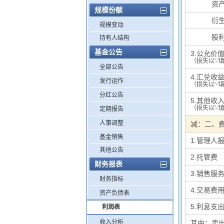
其中：
资
规模份额
其中：
衍
规模变动
其中：
股
持有人结构
基金公告
3.公允价
（损失以'-'
全部公告
4.汇兑收
发行运作
（损失以'-'
分红公告
5.其他收
（损失以'-'
定期报告
人事调整
减：二、
基金销售
1.管理人
其他公告
2.托管费
财务报表
3.销售服
财务指标
4.交易费
资产负债表
5.利息支
利润表
收入分析
其中：卖