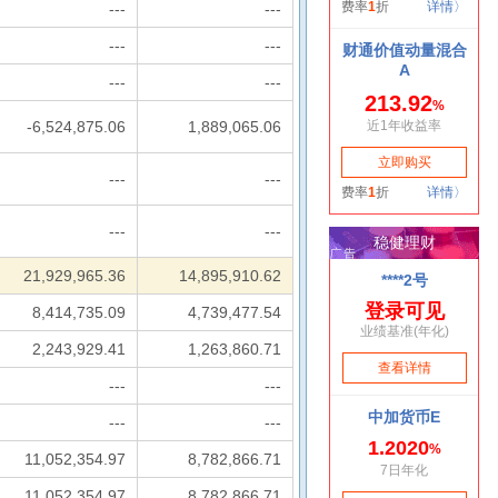
---
---
---
---
---
---
-6,524,875.06
1,889,065.06
---
---
---
---
21,929,965.36
14,895,910.62
8,414,735.09
4,739,477.54
2,243,929.41
1,263,860.71
---
---
---
---
11,052,354.97
8,782,866.71
11,052,354.97
8,782,866.71