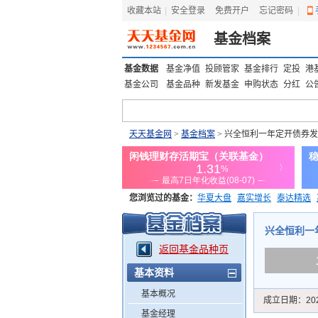
收藏本站
|
安全登录
|
免费开户
忘记密码
|
基金档案
基金数据
基金净值
投顾管家
基金排行
定投
港
基金公司
基金品种
新发基金
申购状态
分红
公
天天基金网
>
基金档案
> 兴全恒利一年定开债券
您浏览过的基金：
华夏大盘
嘉实增长
泰达精选
添富优势
华安宏利
上证180价值ETF
上投优势
兴全恒利一年
返回基金品种页
基本资料
基本概况
成立日期：
20
基金经理