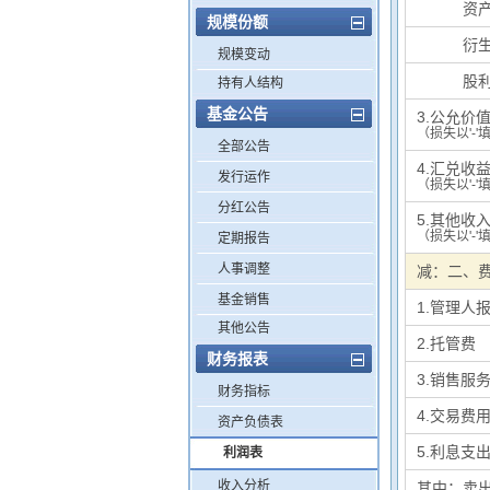
其中：
资
规模份额
其中：
衍
规模变动
其中：
股
持有人结构
基金公告
3.公允价
（损失以'-'
全部公告
4.汇兑收
发行运作
（损失以'-'
分红公告
5.其他收
（损失以'-'
定期报告
人事调整
减：二、
基金销售
1.管理人
其他公告
2.托管费
财务报表
3.销售服
财务指标
4.交易费
资产负债表
5.利息支
利润表
收入分析
其中：卖