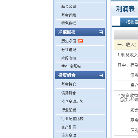
基金公司
利润表
基金评级
按报
特色数据
净值回报
历史净值
一、收入
分红送配
1.利息收
阶段涨幅
其中：存
季/年度涨幅
投资组合
其中：
债
基金持仓
其中：
资
债券持仓
2.投资收
（损失以'-'
持仓变动走势
基中：
股
行业配置
行业配置比较
基中：
基
资产配置
基中：
债
重大变动