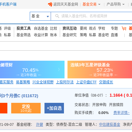
手机客户端
返回天天基金网
|
基金交易
|
产品导购
|
基 金
请输入基金代码、名称或简拼
基
评级
投资工具
自选基金
比较
资讯互动
要闻
观点
学校
专题
告
私募
基金筛选
收益计算
账本
基金研究
策略
私募
基金吧
直播
嘉实服务
易基策略
兴业全球视野
上投阿尔法
上证中盘ETF
交银成长
信诚蓝筹
1.1664 ( 0.
个月债C (011672)
单位净值（08-07）：
交易状态：
开放申购
开放赎回
定投
+加自选
10元起
购买手续费：
0.00%
费率详情>
21-09-07
基金经理：
许健
类型：
债券型-混合二级
管理人：
中信建投基金
净资