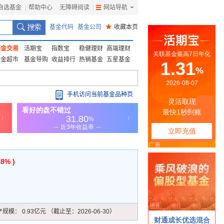
自选基金
|
帮助中心
无障碍阅读
|
网站导航
|
基金代码
基金公司
★
收藏本页
基金交易
活期宝
指数宝
稳健理财
高端理财
基金超市
基金导购
收益排行
热销基金
五星基金
手机访问当前基金品种页
18% )
产规模：
0.93亿元 （截止至：2026-06-30）