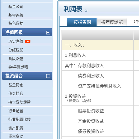
基金公司
利润表
基金评级
按报告期
按年度浏览
（单
特色数据
净值回报
历史净值
一、收入：
分红送配
1.利息收入
阶段涨幅
其中：存款利息收入
季/年度涨幅
投资组合
其中：
债券利息收入
基金持仓
其中：
资产支持证券利息收入
债券持仓
2.投资收益
（损失以'-'填列）
持仓变动走势
基中：
股票投资收益
行业配置
行业配置比较
基中：
基金投资收益
资产配置
基中：
债券投资收益
重大变动