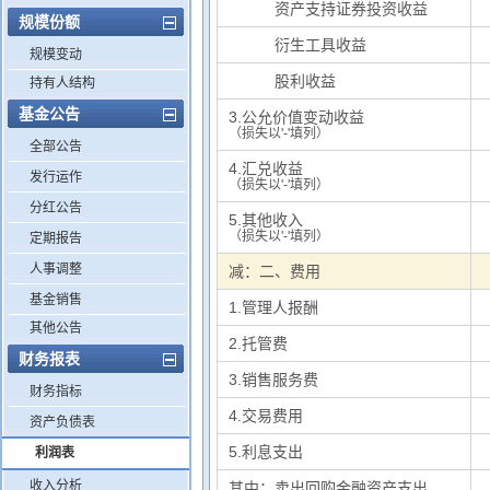
其中：
资产支持证券投资收益
规模份额
其中：
衍生工具收益
规模变动
其中：
股利收益
持有人结构
基金公告
3.公允价值变动收益
（损失以'-'填列）
全部公告
4.汇兑收益
发行运作
（损失以'-'填列）
分红公告
5.其他收入
（损失以'-'填列）
定期报告
人事调整
减：二、费用
基金销售
1.管理人报酬
其他公告
2.托管费
财务报表
3.销售服务费
财务指标
4.交易费用
资产负债表
5.利息支出
利润表
收入分析
其中：卖出回购金融资产支出