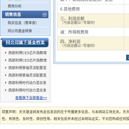
费用分析
6.其他费用
销售信息
三、利润总额
（亏损总额以'-'号填列）
购买信息（费率表）
同公司基金转换
减：所得税费用
四、净利润
（亏损总额以'-'号填列）
西部利得CES芯片指数增
强A
西部利得CES芯片指数增
强C
西部利得景瑞灵活配置混
合A
西部利得景瑞灵活配置混
合C
西部利得时代动力混合发
起A
西部利得时代动力混合发
起C
查看旗下全部基金>>
郑重声明：天天基金网发布此信息目的在于传播更多信息，与本网站立场无关。天
性、有效性、及时性、原创性等。相关信息并未经过本网站证实，不对您构成任何投资