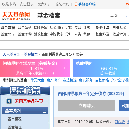
收藏本站
|
安全登录
|
免费开户
忘记密码
|
手机客户端
基金档案
基 金
基金数据
基金净值
投顾管家
基金排行
定投
港基
评级
投资工具
自选基金
基金公司
基金品种
新发基金
申购状态
分红
公告
私募
基金筛选
收益计算
天天基金网
>
基金档案
> 西部利得尊逸三年定开债券
您浏览过的基金：
华夏大盘
嘉实增长
泰达精选
嘉实服务
易基策略
兴业全球视
添富优势
华安宏利
上证180价值ETF
上投优势
信诚蓝筹
西部利得尊逸三年定开债券 (008219)
返回基金品种页
立即购买
+加
基本资料
基本概况
成立日期：
2019-12-05
基金经理：
刘心峰
基金经理