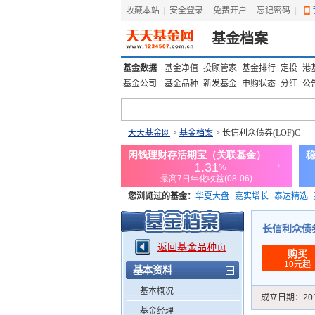
收藏本站
|
安全登录
|
免费开户
忘记密码
|
基金档案
基金数据
基金净值
投顾管家
基金排行
定投
港
基金公司
基金品种
新发基金
申购状态
分红
公
天天基金网
>
基金档案
> 长信利众债券(LOF)C
您浏览过的基金：
华夏大盘
嘉实增长
泰达精选
添富优势
华安宏利
上证180价值ETF
上投优势
长信利众债券(L
返回基金品种页
购买
10元起
基本资料
基本概况
成立日期：
20
基金经理