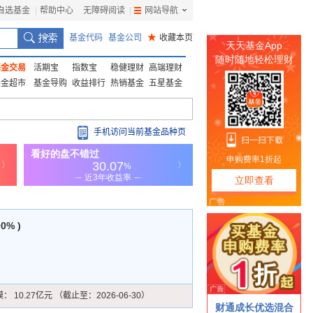
自选基金
|
帮助中心
无障碍阅读
|
网站导航
|
基金代码
基金公司
★
收藏本页
基金交易
活期宝
指数宝
稳健理财
高端理财
基金超市
基金导购
收益排行
热销基金
五星基金
手机访问当前基金品种页
00% )
模：
10.27亿元 （截止至：2026-06-30）