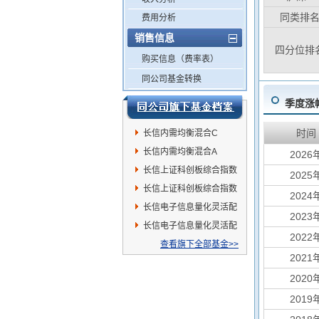
同类排
费用分析
销售信息
四分位排
购买信息（费率表）
同公司基金转换
季度涨
时间
长信内需均衡混合C
长信内需均衡混合A
2026
长信上证科创板综合指数
2025
增强C
长信上证科创板综合指数
2024
增强A
长信电子信息量化灵活配
2023
置混合C
长信电子信息量化灵活配
2022
置混合A
查看旗下全部基金>>
2021
2020
2019