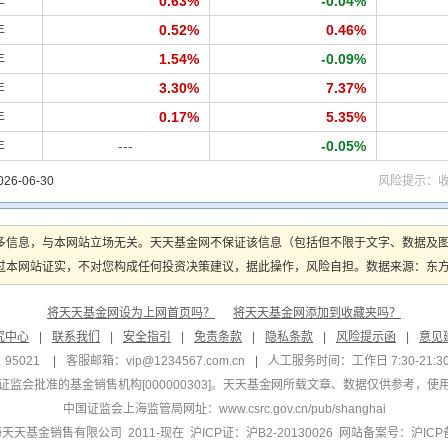
年
0.63%
-0.04%
年
0.52%
0.46%
年
1.54%
-0.09%
年
3.30%
7.37%
年
0.17%
5.35%
年
---
-0.05%
6-06-30
风险提示：
多信息，与本网站立场无关。天天基金网不保证该信息（包括但不限于文字、数据及
本网站证实，不对您构成任何投资决策建议，据此操作，风险自担。数据来源：东方财富
将天天基金网设为上网首页吗？
将天天基金网添加到收藏夹吗？
究中心
|
联系我们
|
安全指引
|
免责条款
|
隐私条款
|
风险提示函
|
意见
95021
|
客服邮箱：
vip@1234567.com.cn
|
人工服务时间：工作日 7:30-21:30 
监会批准的基金销售机构[000000303]
。天天基金网所载文章、数据仅供参考，使
中国证监会上海监管局网址：
www.csrc.gov.cn/pub/shanghai
 上海天天基金销售有限公司 2011-现在 沪ICP证：沪B2-20130026
网站备案号：沪ICP备1