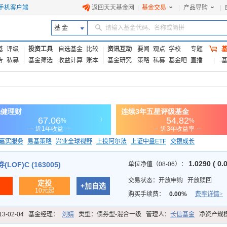
手机客户端
返回天天基金网
|
基金交易
|
产品导购
|
基 金
请输入基金代码、名称或简拼
基
评级
投资工具
自选基金
比较
资讯互动
要闻
观点
学校
专题
告
私募
基金筛选
收益计算
账本
基金研究
策略
私募
基金吧
直播
嘉实服务
易基策略
兴业全球视野
上投阿尔法
上证中盘ETF
交银成长
信诚蓝筹
1.0290 ( 0.
OF)C (163005)
单位净值（08-06）：
交易状态：
开放申购
开放赎回
定投
+加自选
10元起
购买手续费：
0.00%
费率详情>
13-02-04
基金经理：
刘婧
类型：
债券型-混合一级
管理人：
长信基金
净资产规