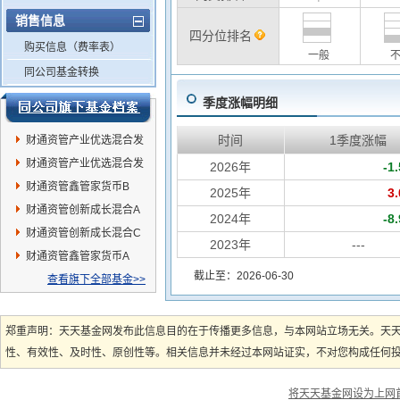
销售信息
四分位排名
购买信息（费率表）
一般
同公司基金转换
季度涨幅明细
时间
1季度涨幅
财通资管产业优选混合发
起式A
财通资管产业优选混合发
2026年
-1
起式C
财通资管鑫管家货币B
2025年
3
财通资管创新成长混合A
2024年
-8
财通资管创新成长混合C
2023年
---
财通资管鑫管家货币A
截止至：2026-06-30
查看旗下全部基金>>
郑重声明：天天基金网发布此信息目的在于传播更多信息，与本网站立场无关。天
性、有效性、及时性、原创性等。相关信息并未经过本网站证实，不对您构成任何投资
将天天基金网设为上网