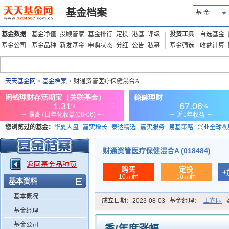
基金档案
基 金
基金数据
基金净值
投顾管家
基金排行
定投
港基
评级
投资工具
自选基金
基金公司
基金品种
新发基金
申购状态
分红
公告
私募
基金筛选
收益计算
天天基金网
>
基金档案
> 财通资管医疗保健混合A
您浏览过的基金：
华夏大盘
嘉实增长
泰达精选
嘉实服务
易基策略
兴业全球视
添富优势
华安宏利
上证180价值ETF
上投优势
信诚蓝筹
财通资管医疗保健混合A (018484)
返回基金品种页
购买
定投
+
10元起
10元起
基本资料
基本概况
成立日期：
2023-08-03
基金经理：
王鑫园
基金经理
基金公司