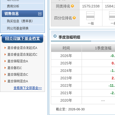
同类排名
1575
|
2338
1584
|
费用分析
销售信息
四分位排名
购买信息（费率表）
一般
一
同公司基金转换
季度涨幅明细
时间
1季度涨幅
嘉合睿金混合发起式A
嘉合睿金混合发起式C
2026年
-0
嘉合锦程混合A
2025年
0
嘉合磐石C
2024年
-1
嘉合锦程混合C
2023年
2
嘉合锦明混合A
2022年
-11
查看旗下全部基金>>
2021年
-2
2020年
---
截止至：2026-06-30