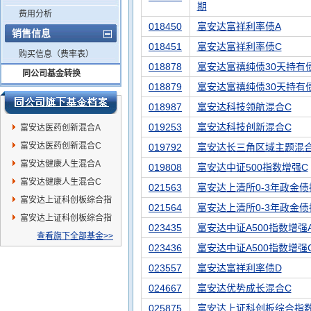
期
费用分析
018450
富安达富祥利率债A
销售信息
018451
富安达富祥利率债C
购买信息（费率表）
018878
富安达富禧纯债30天持有
同公司基金转换
018879
富安达富禧纯债30天持有
018987
富安达科技领航混合C
019253
富安达科技创新混合C
富安达医药创新混合A
富安达医药创新混合C
019792
富安达长三角区域主题混合
富安达健康人生混合A
019808
富安达中证500指数增强C
富安达健康人生混合C
021563
富安达上清所0-3年政金债
富安达上证科创板综合指
021564
富安达上清所0-3年政金债
数增强C
富安达上证科创板综合指
023435
富安达中证A500指数增强
数增强A
查看旗下全部基金>>
023436
富安达中证A500指数增强
023557
富安达富祥利率债D
024667
富安达优势成长混合C
025875
富安达上证科创板综合指数