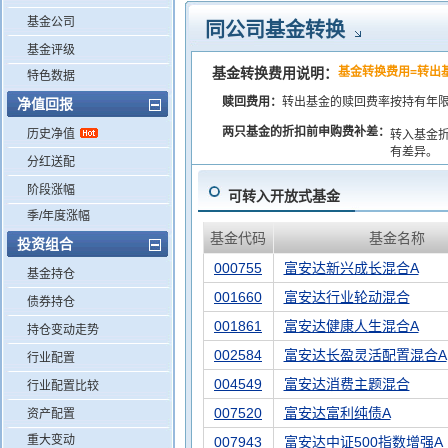
基金公司
同公司基金转换
基金评级
基金转换费用说明：
基金转换费用=转出
特色数据
赎回费用：
转出基金的赎回费率按持有年
净值回报
两只基金的折扣前申购费补差：
历史净值
转入基金
有差异。
分红送配
阶段涨幅
可转入开放式基金
季/年度涨幅
基金代码
基金名称
投资组合
000755
富安达新兴成长混合A
基金持仓
001660
富安达行业轮动混合
债券持仓
001861
富安达健康人生混合A
持仓变动走势
002584
富安达长盈灵活配置混合A
行业配置
004549
富安达消费主题混合
行业配置比较
007520
富安达富利纯债A
资产配置
重大变动
007943
富安达中证500指数增强A