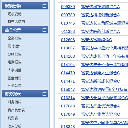
规模份额
009380
富安达科技领航混合A
规模变动
009789
富安达科技创新混合A
持有人结构
010746
富安达长三角区域主题混合
基金公告
011383
富安达医药创新混合A
全部公告
012603
富安达富利纯债C
发行运作
013067
富安达中小盘六个月持有
分红公告
014103
富安达成长价值一年持有期
定期报告
014104
富安达成长价值一年持有
人事调整
014470
富安达健康人生混合C
基金销售
014471
富安达新兴成长混合C
其他公告
015047
富安达稳健配置6个月持有
财务报表
016214
富安达长盈灵活配置混合C
财务指标
017048
富安达产业优选混合A
资产负债表
017049
富安达产业优选混合C
利润表
富安达中证同业存单AAA
收入分析
018348