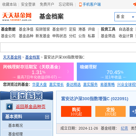
收藏本站
|
安全登录
|
免费开户
忘记密码
|
手机客户端
基金档案
基 金
基金数据
基金净值
投顾管家
基金排行
定投
港基
评级
投资工具
自选基金
基金公司
基金品种
新发基金
申购状态
分红
公告
私募
基金筛选
收益计算
天天基金网
>
基金档案
> 富安达沪深300指数增强C
您浏览过的基金：
华夏大盘
嘉实增长
泰达精选
嘉实服务
易基策略
兴业全球视
添富优势
华安宏利
上证180价值ETF
上投优势
信诚蓝筹
富安达沪深300指数增强C (022091)
返回基金品种页
购买
定投
+
10元起
10元起
基本资料
基本概况
成立日期：
2024-11-26
基金经理：
纪青
类
基金经理