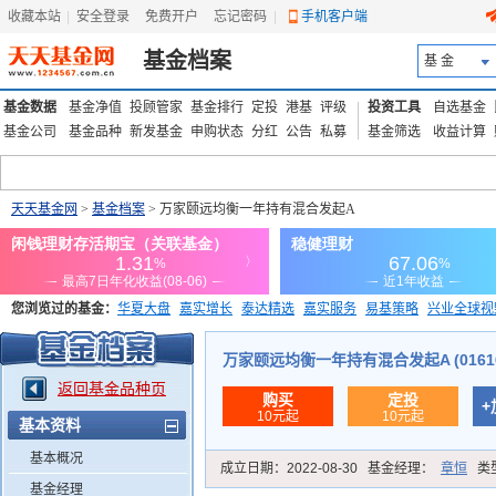
收藏本站
|
安全登录
|
免费开户
忘记密码
|
手机客户端
基金档案
基 金
基金数据
基金净值
投顾管家
基金排行
定投
港基
评级
投资工具
自选基金
基金公司
基金品种
新发基金
申购状态
分红
公告
私募
基金筛选
收益计算
天天基金网
>
基金档案
> 万家颐远均衡一年持有混合发起A
您浏览过的基金：
华夏大盘
嘉实增长
泰达精选
嘉实服务
易基策略
兴业全球视
添富优势
华安宏利
上证180价值ETF
上投优势
信诚蓝筹
万家颐远均衡一年持有混合发起A (01616
返回基金品种页
购买
定投
+
10元起
10元起
基本资料
基本概况
成立日期：
2022-08-30
基金经理：
章恒
类
基金经理