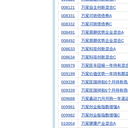
008121
万家自主创新混合C
008331
万家可转债债券A
008332
万家可转债债券C
008491
万家周期优势企业混合A
008492
万家周期优势企业混合C
008633
万家科技创新混合A
008634
万家科技创新混合C
008979
万家民丰回报一年持有混
009199
万家价值优势一年持有期
009338
万家民瑞祥和6个月持有债
009339
万家民瑞祥和6个月持有债
009688
万家鑫动力月月购一年滚
009981
万家创业板指数增强A
009982
万家创业板指数增强C
010054
万家健康产业混合A