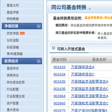
基金公司
同公司基金转换
基金评级
基金转换费用说明：
基金转换费用=转出
特色数据
赎回费用：
转出基金的赎回费率按持有年
净值回报
两只基金的折扣前申购费补差：
历史净值
转入基金
有差异。
分红送配
阶段涨幅
可转入开放式基金
季/年度涨幅
基金代码
基金名称
投资组合
001633
万家瑞祥混合A
基金持仓
001634
万家瑞祥混合C
债券持仓
001635
万家瑞益灵活配置混合A
持仓变动走势
001636
万家瑞益灵活配置混合C
行业配置
002664
万家瑞和灵活配置混合A
行业配置比较
002665
万家瑞和灵活配置混合C
资产配置
重大变动
002670
万家沪深300指数增强A