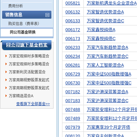
005821
万家新机遇龙头企业混合A
费用分析
006132
万家智造优势混合A
销售信息
006133
万家智造优势混合C
购买信息（费率表）
006172
万家鑫悦纯债A
同公司基金转换
006173
万家鑫悦纯债C
006233
万家汽车新趋势混合A
006234
万家汽车新趋势混合C
万家宏观择时多策略混合
C
万家宏观择时多策略混合
006281
万家人工智能混合A
A
万家新利灵活配置混合
006729
万家中证500指数增强A
万家周期视野股票发起式
006730
万家中证500指数增强C
C
万家周期视野股票发起式
007182
万家沪港深蓝筹混合A
A
万家精选混合A
007183
万家沪港深蓝筹混合C
查看旗下全部基金>>
007488
万家民安增利12个月定开
007489
万家民安增利12个月定开
007979
万家惠享39个月定开债
008120
万家自主创新混合A