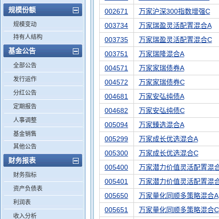
规模份额
002671
万家沪深300指数增强C
规模变动
003734
万家瑞盈灵活配置混合A
持有人结构
003735
万家瑞盈灵活配置混合C
基金公告
003751
万家瑞隆混合A
全部公告
004571
万家家瑞债券A
发行运作
004572
万家家瑞债券C
分红公告
004681
万家安弘纯债A
定期报告
004682
万家安弘纯债C
人事调整
005094
万家臻选混合A
基金销售
005299
万家成长优选混合A
其他公告
005300
万家成长优选混合C
财务报表
005400
万家潜力价值灵活配置混合
财务指标
005401
万家潜力价值灵活配置混合
资产负债表
005650
万家量化同顺多策略混合A
利润表
005651
万家量化同顺多策略混合C
收入分析