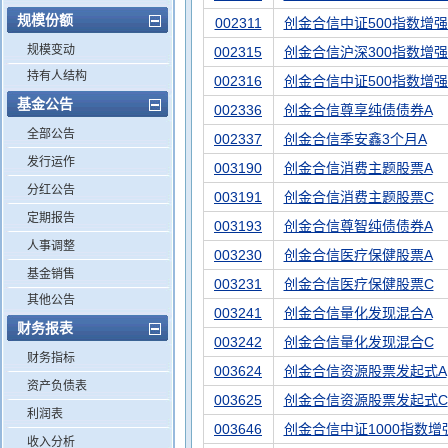
规模份额
002311
创金合信中证500指数增强
规模变动
002315
创金合信沪深300指数增强
持有人结构
002316
创金合信中证500指数增强
基金公告
002336
创金合信尊享纯债债券A
全部公告
002337
创金合信季安鑫3个月A
发行运作
003190
创金合信消费主题股票A
分红公告
003191
创金合信消费主题股票C
定期报告
003193
创金合信尊智纯债债券A
人事调整
003230
创金合信医疗保健股票A
基金销售
003231
创金合信医疗保健股票C
其他公告
003241
创金合信量化发现混合A
财务报表
003242
创金合信量化发现混合C
财务指标
003624
创金合信资源股票发起式A
资产负债表
003625
创金合信资源股票发起式C
利润表
003646
创金合信中证1000指数增
收入分析