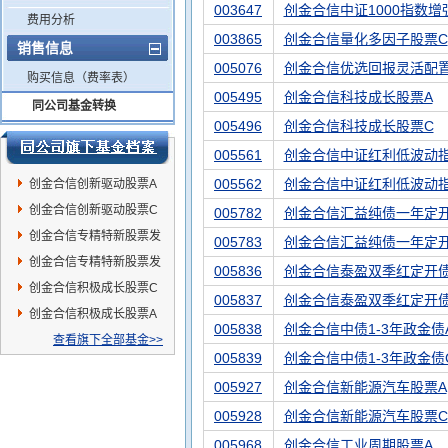
003647
创金合信中证1000指数增
费用分析
003865
创金合信量化多因子股票C
销售信息
005076
创金合信优选回报灵活配
购买信息（费率表）
005495
创金合信科技成长股票A
同公司基金转换
005496
创金合信科技成长股票C
005561
创金合信中证红利低波动指
005562
创金合信中证红利低波动
创金合信创新驱动股票A
创金合信创新驱动股票C
005782
创金合信汇益纯债一年定开
创金合信专精特新股票发
005783
创金合信汇益纯债一年定
起C
创金合信专精特新股票发
005836
创金合信泰盈双季红定开债
起A
创金合信积极成长股票C
005837
创金合信泰盈双季红定开
创金合信积极成长股票A
005838
创金合信中债1-3年政金债
查看旗下全部基金>>
005839
创金合信中债1-3年政金债
005927
创金合信新能源汽车股票A
005928
创金合信新能源汽车股票C
005968
创金合信工业周期股票A