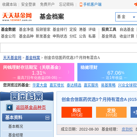
收藏本站
|
安全登录
|
免费开户
忘记密码
|
手机客户端
基金档案
基 金
基金数据
基金净值
投顾管家
基金排行
定投
港基
评级
投资工具
自选基金
基金公司
基金品种
新发基金
申购状态
分红
公告
私募
基金筛选
收益计算
天天基金网
>
基金档案
> 创金合信医药优选3个月持有混合A
您浏览过的基金：
华夏大盘
嘉实增长
泰达精选
嘉实服务
易基策略
兴业全球视
添富优势
华安宏利
上证180价值ETF
上投优势
信诚蓝筹
创金合信医药优选3个月持有混合A (0155
返回基金品种页
购买
定投
+
10元起
10元起
基本资料
基本概况
成立日期：
2022-08-30
基金经理：
皮劲松
基金经理