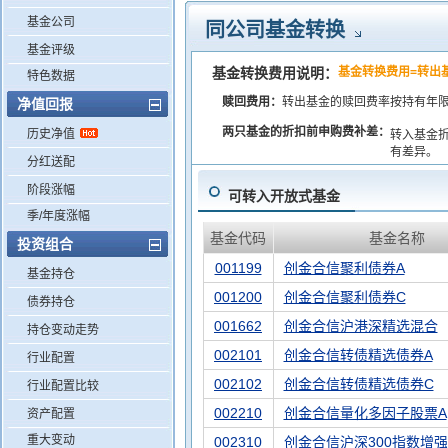
基金公司
同公司基金转换
基金评级
基金转换费用说明：
基金转换费用=转出
特色数据
赎回费用：
转出基金的赎回费率按持有年
净值回报
两只基金的折扣前申购费补差：
历史净值
转入基金
有差异。
分红送配
阶段涨幅
可转入开放式基金
季/年度涨幅
基金代码
基金名称
投资组合
001199
创金合信聚利债券A
基金持仓
001200
创金合信聚利债券C
债券持仓
001662
创金合信沪港深精选混合
持仓变动走势
002101
创金合信转债精选债券A
行业配置
002102
创金合信转债精选债券C
行业配置比较
002210
创金合信量化多因子股票A
资产配置
重大变动
002310
创金合信沪深300指数增强