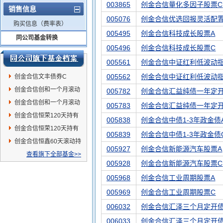
003865
创金合信量化多因子股票C
销售信息
005076
创金合信优选回报灵活配
购买信息（费率表）
005495
创金合信科技成长股票A
同公司基金转换
005496
创金合信科技成长股票C
005561
创金合信中证红利低波动指
005562
创金合信中证红利低波动
创金合信文丰债券C
创金合信创和一个月滚动
005782
创金合信汇益纯债一年定开
持有债券C
创金合信创和一个月滚动
005783
创金合信汇益纯债一年定
持有债券A
创金合信恒荣120天持有
005838
创金合信中债1-3年政金债
期债券C
创金合信恒荣120天持有
005839
创金合信中债1-3年政金债
期债券A
创金合信恒鑫60天滚动持
005927
创金合信新能源汽车股票A
有债券C
查看旗下全部基金>>
005928
创金合信新能源汽车股票C
005968
创金合信工业周期股票A
005969
创金合信工业周期股票C
006032
创金合信汇泽三个月定开债
006033
创金合信汇泽三个月定开