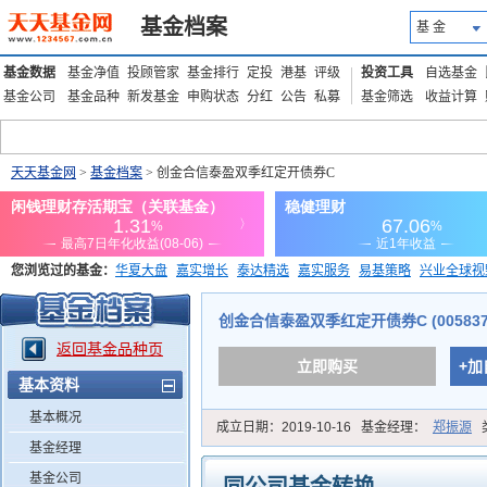
基金档案
基 金
基金数据
基金净值
投顾管家
基金排行
定投
港基
评级
投资工具
自选基金
基金公司
基金品种
新发基金
申购状态
分红
公告
私募
基金筛选
收益计算
天天基金网
>
基金档案
> 创金合信泰盈双季红定开债券C
您浏览过的基金：
华夏大盘
嘉实增长
泰达精选
嘉实服务
易基策略
兴业全球视
添富优势
华安宏利
上证180价值ETF
上投优势
信诚蓝筹
创金合信泰盈双季红定开债券C (005837
返回基金品种页
立即购买
+加
基本资料
基本概况
成立日期：
2019-10-16
基金经理：
郑振源
基金经理
基金公司