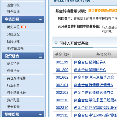
同公司基金转换
基金评级
基金转换费用说明：
基金转换费用=转出
特色数据
赎回费用：
转出基金的赎回费率按持有年
净值回报
两只基金的折扣前申购费补差：
历史净值
转入基金
有差异。
分红送配
阶段涨幅
可转入开放式基金
季/年度涨幅
基金代码
基金名称
投资组合
001199
创金合信聚利债券A
基金持仓
001200
创金合信聚利债券C
债券持仓
001662
创金合信沪港深精选混合
持仓变动走势
002101
创金合信转债精选债券A
行业配置
002102
创金合信转债精选债券C
行业配置比较
002210
创金合信量化多因子股票A
资产配置
重大变动
002310
创金合信沪深300指数增强
规模份额
002311
创金合信中证500指数增强