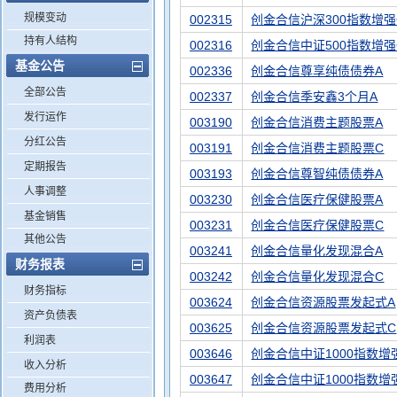
规模变动
002315
创金合信沪深300指数增强
持有人结构
002316
创金合信中证500指数增强
基金公告
002336
创金合信尊享纯债债券A
全部公告
002337
创金合信季安鑫3个月A
发行运作
003190
创金合信消费主题股票A
分红公告
003191
创金合信消费主题股票C
定期报告
003193
创金合信尊智纯债债券A
人事调整
003230
创金合信医疗保健股票A
基金销售
003231
创金合信医疗保健股票C
其他公告
003241
创金合信量化发现混合A
财务报表
003242
创金合信量化发现混合C
财务指标
003624
创金合信资源股票发起式A
资产负债表
003625
创金合信资源股票发起式C
利润表
003646
创金合信中证1000指数增
收入分析
003647
创金合信中证1000指数增
费用分析