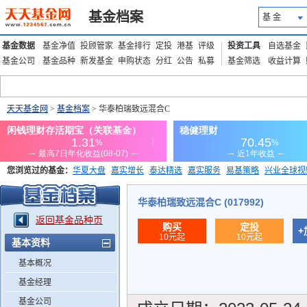
基金档案
基 金
基金数据
基金净值
投顾管家
基金排行
定投
港基
评级
投资工具
自选基金
基金公司
基金品种
新发基金
申购状态
分红
公告
私募
基金筛选
收益计算
天天基金网
>
基金档案
> 华泰柏瑞致远混合C
您浏览过的基金：
华夏大盘
嘉实增长
泰达精选
嘉实服务
易基策略
兴业全球视
添富优势
华安宏利
上证180价值ETF
上投优势
信诚蓝筹
华泰柏瑞致远混合C (017992)
返回基金品种页
购买
定投
+
10元起
10元起
基本资料
基本概况
基金经理
基金公司