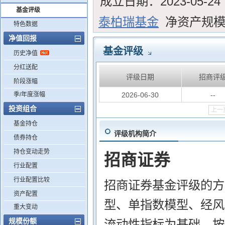
成立日期：
2023-05-24
基金评级
泰柏瑞基金
净资产规
特色数据
净值回报
基金评级
历史净值
分红送配
评级日期
招商评
阶段涨幅
季/年度涨幅
2026-06-30
--
投资组合
上一
基金持仓
评级机构简介
债券持仓
持仓变动走势
招商证券
行业配置
行业配置比较
招商证券基金评级的方
资产配置
型、单指数模型、经风
重大变动
规模份额
流动性指标为基础，按