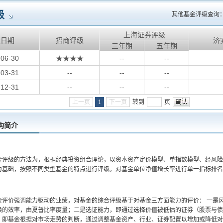
级
其他基金评级查询
上海证券评级
级日期
招商评级
济
三年期
五年期
-06-30
★★★★
--
--
-03-31
--
--
--
-12-31
--
--
--
上一页
1
下一页
转到
页
构简介
金评级的方法为，根据经典投资组合理论，以资本资产定价模型、单指数模型、经风险
为基础，按照不同类型基金的特点进行评级。对基金单位净值增长率进行单一指标排名
金评价强调能力驱动的业绩，对基金的综合评级基于对基金三方面能力的评价： 一是
换的效率，由夏普比率度量；二是选证能力，即通过选择价值被低估的证券（股票与债
，即基金根据对市场走势的判断，通过调整基金资产、行业、证券配置以增加或降低对