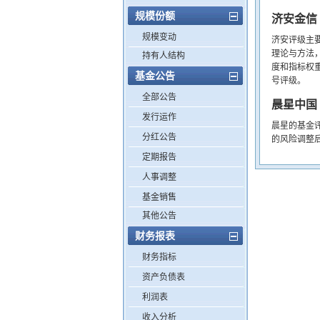
规模份额
济安金信
规模变动
济安评级主
理论与方法
持有人结构
度和指标权
基金公告
号评级。
全部公告
晨星中国
发行运作
晨星的基金
分红公告
的风险调整
定期报告
人事调整
基金销售
其他公告
财务报表
财务指标
资产负债表
利润表
收入分析