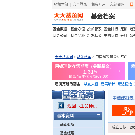
收藏本站
|
安全登录
|
免费开户
忘记密码
|
基金档案
基金数据
基金净值
投顾管家
基金排行
定投
港
基金公司
基金品种
新发基金
申购状态
分红
公
天天基金网
>
基金档案
> 中信建投景荣债券C
您浏览过的基金：
华夏大盘
嘉实增长
泰达精选
添富优势
华安宏利
上证180价值ETF
上投优势
中信建投景荣债
返回基金品种页
购买
10元起
基本资料
基本概况
成立日期：
20
基金经理