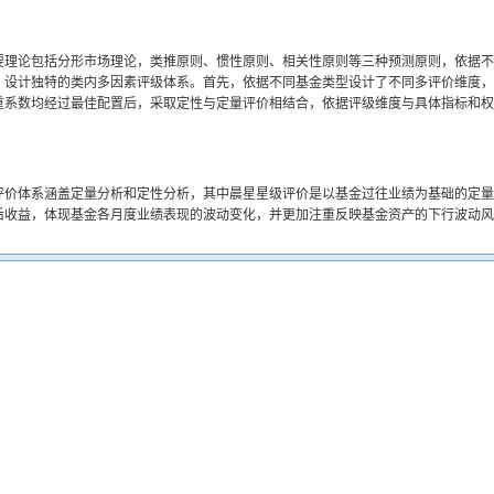
要理论包括分形市场理论，类推原则、惯性原则、相关性原则等三种预测原则，依据不
，设计独特的类内多因素评级体系。首先，依据不同基金类型设计了不同多评价维度，
重系数均经过最佳配置后，采取定性与定量评价相结合，依据评级维度与具体指标和权
评价体系涵盖定量分析和定性分析，其中晨星星级评价是以基金过往业绩为基础的定量
后收益，体现基金各月度业绩表现的波动变化，并更加注重反映基金资产的下行波动风