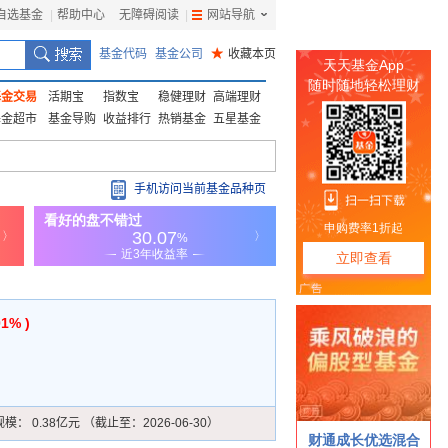
自选基金
|
帮助中心
无障碍阅读
|
网站导航
|
基金代码
基金公司
★
收藏本页
基金交易
活期宝
指数宝
稳健理财
高端理财
基金超市
基金导购
收益排行
热销基金
五星基金
手机访问当前基金品种页
01% )
规模：
0.38亿元 （截止至：2026-06-30）