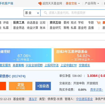
手机客户端
返回天天基金网
|
基金交易
|
产品导购
|
基 金
请输入基金代码、名称或简拼
基
评级
投资工具
自选基金
比较
资讯互动
要闻
观点
学校
专题
告
私募
基金筛选
收益计算
账本
基金研究
策略
私募
基金吧
直播
嘉实服务
易基策略
兴业全球视野
上投阿尔法
上证中盘ETF
交银成长
信诚蓝筹
1.0364 ( 0.
券C (017474)
单位净值（08-06）：
交易状态：
开放申购
开放赎回
定投
+加自选
10元起
购买手续费：
0.00%
费率详情>
22-12-23
基金经理：
潘泓宇
类型：
债券型-长债
管理人：
中信建投基金
净资产