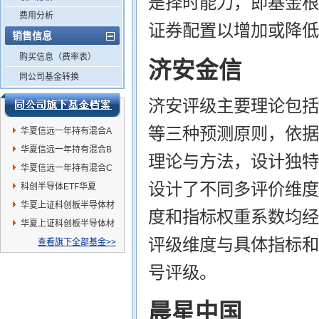
是择时能力，即基金根
费用分析
证券配置以增加或降低
销售信息
购买信息（费率表）
济安金信
同公司基金转换
济安评级主要理论包括
等三种预测原则，依据
华夏信远一年持有混合A
华夏信远一年持有混合B
理论与方法，设计独特
华夏信远一年持有混合C
设计了不同多评价维度
科创半导体ETF华夏
华夏上证科创板半导体材
度和指标权重系数均经
料设备主题ETF发起式联
华夏上证科创板半导体材
评级维度与具体指标和
接A
料设备主题ETF发起式联
查看旗下全部基金>>
接C
号评级。
晨星中国