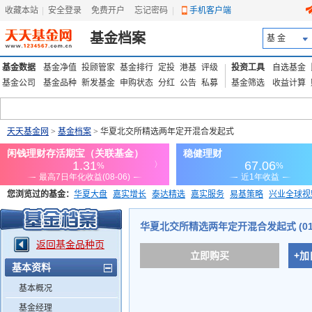
收藏本站
|
安全登录
|
免费开户
忘记密码
|
手机客户端
基金档案
基 金
基金数据
基金净值
投顾管家
基金排行
定投
港基
评级
投资工具
自选基金
基金公司
基金品种
新发基金
申购状态
分红
公告
私募
基金筛选
收益计算
天天基金网
>
基金档案
> 华夏北交所精选两年定开混合发起式
您浏览过的基金：
华夏大盘
嘉实增长
泰达精选
嘉实服务
易基策略
兴业全球视
添富优势
华安宏利
上证180价值ETF
上投优势
信诚蓝筹
华夏北交所精选两年定开混合发起式 (014
返回基金品种页
立即购买
+加
基本资料
基本概况
基金经理