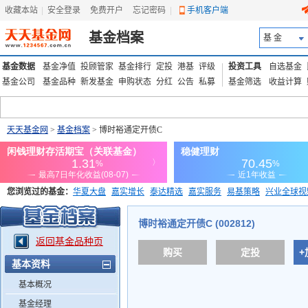
收藏本站
|
安全登录
|
免费开户
忘记密码
|
手机客户端
基金档案
基 金
基金数据
基金净值
投顾管家
基金排行
定投
港基
评级
投资工具
自选基金
基金公司
基金品种
新发基金
申购状态
分红
公告
私募
基金筛选
收益计算
天天基金网
>
基金档案
> 博时裕通定开债C
您浏览过的基金：
华夏大盘
嘉实增长
泰达精选
嘉实服务
易基策略
兴业全球视
添富优势
华安宏利
上证180价值ETF
上投优势
信诚蓝筹
博时裕通定开债C (002812)
返回基金品种页
购买
定投
+
基本资料
基本概况
基金经理