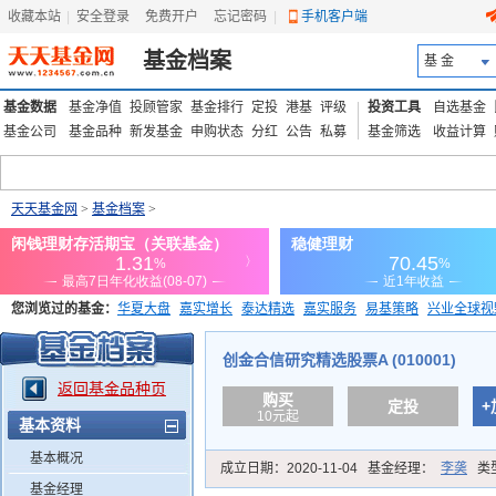
收藏本站
|
安全登录
|
免费开户
忘记密码
|
手机客户端
基金档案
基 金
基金数据
基金净值
投顾管家
基金排行
定投
港基
评级
投资工具
自选基金
基金公司
基金品种
新发基金
申购状态
分红
公告
私募
基金筛选
收益计算
天天基金网
>
基金档案
>
您浏览过的基金：
华夏大盘
嘉实增长
泰达精选
嘉实服务
易基策略
兴业全球视
添富优势
华安宏利
上证180价值ETF
上投优势
信诚蓝筹
创金合信研究精选股票A (010001)
返回基金品种页
购买
定投
+
10元起
基本资料
基本概况
成立日期：
2020-11-04
基金经理：
李䶮
类
基金经理