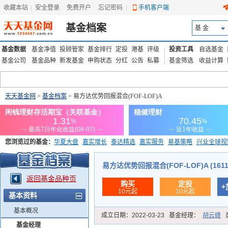
收藏本站
|
安全登录
|
免费开户
忘记密码
|
手机客户端
基金档案
基 金
基金数据
基金净值
投顾管家
基金排行
定投
港基
评级
投资工具
自选基金
基金公司
基金品种
新发基金
申购状态
分红
公告
私募
基金筛选
收益计算
天天基金网
>
基金档案
> 易方达优势回报混合(FOF-LOF)A
您浏览过的基金：
华夏大盘
嘉实增长
泰达精选
嘉实服务
易基策略
兴业全球视
添富优势
华安宏利
上证180价值ETF
上投优势
信诚蓝筹
易方达优势回报混合(FOF-LOF)A (1611
返回基金品种页
购买
定投
+
10元起
10元起
基本资料
基本概况
成立日期：
2022-03-23
基金经理：
胡云峰
基金经理