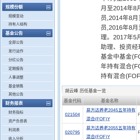
规模份额
月至2014
规模变动
员,2014年
持有人结构
员,2016年
基金公告
理。2017
全部公告
助理、投资经
发行运作
基金中基金(FO
分红公告
年持有混合(F
定期报告
持有混合(FO
人事调整
基金销售
胡云峰
历任基金一览
其他公告
基金代码
基金名称
财务报表
易方达养老2045五年持有
财务指标
021504
混合(FOF)Y
资产负债表
易方达养老2055五年持有
利润表
020795
混合(FOF)Y
收入分析