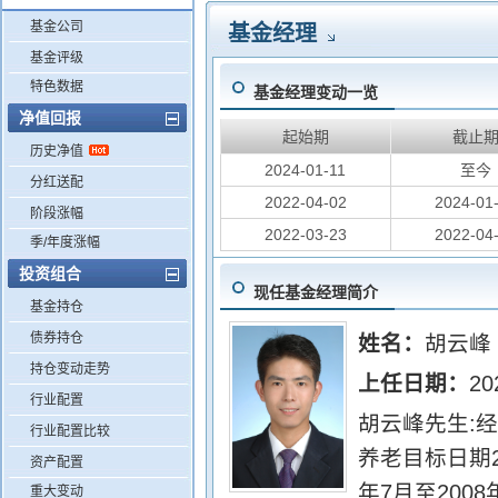
基金公司
基金经理
基金评级
特色数据
基金经理变动一览
净值回报
起始期
截止
历史净值
2024-01-11
至今
分红送配
2022-04-02
2024-01
阶段涨幅
2022-03-23
2022-04
季/年度涨幅
投资组合
现任基金经理简介
基金持仓
债券持仓
姓名：
胡云峰
持仓变动走势
上任日期：
20
行业配置
胡云峰先生:
行业配置比较
养老目标日期2
资产配置
年7月至200
重大变动