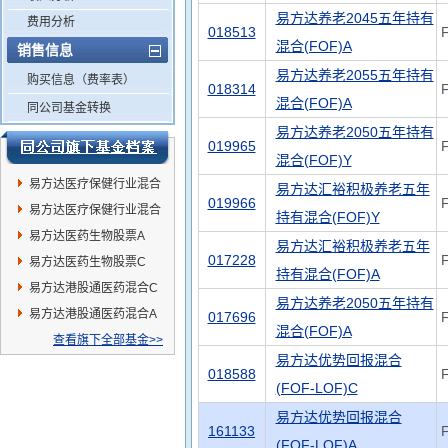
易方达养老2045五年持有
费用分析
018513
混合(FOF)A
销售信息
易方达养老2055五年持有
购买信息（费率表）
018314
混合(FOF)A
同公司基金转换
易方达养老2050五年持有
019965
混合(FOF)Y
易方达医疗保健行业混合
易方达汇裕积极养老五年
019966
C
易方达医疗保健行业混合
持有混合(FOF)Y
A
易方达医药生物股票A
易方达汇裕积极养老五年
017228
易方达医药生物股票C
持有混合(FOF)A
易方达港股通医药混合C
易方达养老2050五年持有
易方达港股通医药混合A
017696
混合(FOF)A
查看旗下全部基金>>
易方达优势回报混合
018588
(FOF-LOF)C
易方达优势回报混合
161133
(FOF-LOF)A