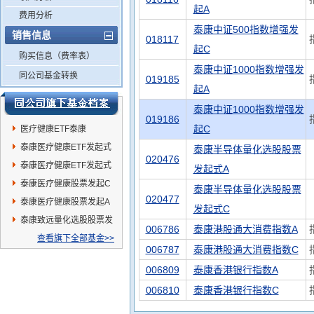
起A
费用分析
泰康中证500指数增强发
销售信息
018117
起C
购买信息（费率表）
泰康中证1000指数增强发
同公司基金转换
019185
起A
泰康中证1000指数增强发
019186
起C
医疗健康ETF泰康
泰康医疗健康ETF发起式
泰康半导体量化选股股票
020476
联接A
泰康医疗健康ETF发起式
发起式A
联接C
泰康医疗健康股票发起C
泰康半导体量化选股股票
020477
泰康医疗健康股票发起A
发起式C
泰康致远量化选股股票发
006786
泰康港股通大消费指数A
起A
查看旗下全部基金>>
006787
泰康港股通大消费指数C
006809
泰康香港银行指数A
006810
泰康香港银行指数C