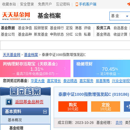
收藏本站
|
安全登录
|
免费开户
忘记密码
|
手机客户端
基金档案
基 金
基金数据
基金净值
投顾管家
基金排行
定投
港基
评级
投资工具
自选基金
基金公司
基金品种
新发基金
申购状态
分红
公告
私募
基金筛选
收益计算
天天基金网
>
基金档案
> 泰康中证1000指数增强发起C
您浏览过的基金：
华夏大盘
嘉实增长
泰达精选
嘉实服务
易基策略
兴业全球视
添富优势
华安宏利
上证180价值ETF
上投优势
信诚蓝筹
泰康中证1000指数增强发起C (019186)
返回基金品种页
购买
定投
+
10元起
10元起
基本资料
基本概况
成立日期：
2023-10-26
基金经理：
袁帅
类
基金经理