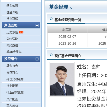
基金公司
基金经理
基金评级
特色数据
基金经理变动一览
净值回报
起始期
截
历史净值
2025-02-07
分红送配
2023-10-26
2025
阶段涨幅
季/年度涨幅
现任基金经理简介
投资组合
基金持仓
姓名：
袁帅
债券持仓
上任日期：
20
持仓变动走势
袁帅先生:中国
行业配置
经理。202
行业配置比较
证券投资基金
资产配置
行投资指数型
重大变动