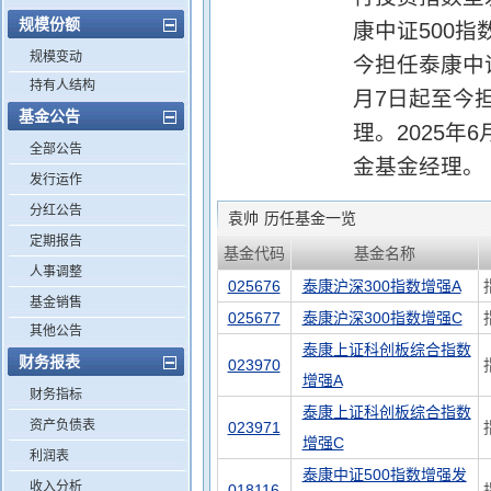
规模份额
康中证500指
规模变动
今担任泰康中证
持有人结构
月7日起至今
基金公告
理。2025
全部公告
金基金经理。
发行运作
分红公告
袁帅
历任基金一览
定期报告
基金代码
基金名称
人事调整
025676
泰康沪深300指数增强A
基金销售
025677
泰康沪深300指数增强C
其他公告
泰康上证科创板综合指数
财务报表
023970
增强A
财务指标
泰康上证科创板综合指数
资产负债表
023971
增强C
利润表
泰康中证500指数增强发
收入分析
018116