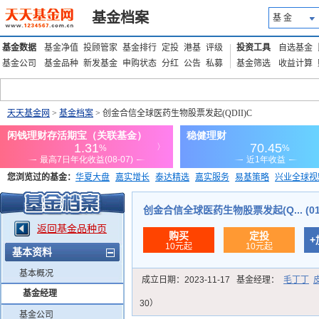
基金档案
基 金
基金数据
基金净值
投顾管家
基金排行
定投
港基
评级
投资工具
自选基金
基金公司
基金品种
新发基金
申购状态
分红
公告
私募
基金筛选
收益计算
天天基金网
>
基金档案
> 创金合信全球医药生物股票发起(QDII)C
您浏览过的基金：
华夏大盘
嘉实增长
泰达精选
嘉实服务
易基策略
兴业全球视
添富优势
华安宏利
上证180价值ETF
上投优势
信诚蓝筹
创金合信全球医药生物股票发起(Q... (018
返回基金品种页
购买
定投
+
10元起
10元起
基本资料
基本概况
成立日期：
2023-11-17
基金经理：
毛丁丁
基金经理
30）
基金公司