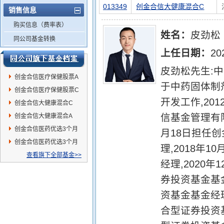
013349
创金合信大健康混合C
销售信息
购买信息（费率表）
姓名：
皮劲松
同公司基金转换
上任日期：
20
皮劲松先生:中
创金合信医疗保健股票A
于中药固体制
创金合信医疗保健股票C
开发工作,20
创金合信大健康混合C
信基金管理有限
创金合信大健康混合A
创金合信医药优选3个月
月18日担任
持有混合C
创金合信医药优选3个月
理,2018年
持有混合A
查看旗下全部基金>>
经理,2020
券投资基金基金
资基金基金经理
合型证券投资