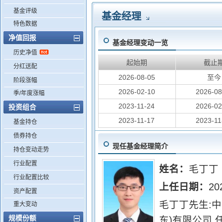
基金评级
基金经理
特色数据
净值回报
基金经理变动一览
历史净值
起始期
截止
分红送配
2026-08-05
至今
阶段涨幅
2026-02-10
2026-08
季/年度涨幅
2023-11-24
2026-02
投资组合
2023-11-17
2023-11
基金持仓
债券持仓
现任基金经理简介
持仓变动走势
行业配置
姓名：
毛丁丁
行业配置比较
上任日期：
20
资产配置
毛丁丁先生:中
重大变动
规模份额
东)有限公司,