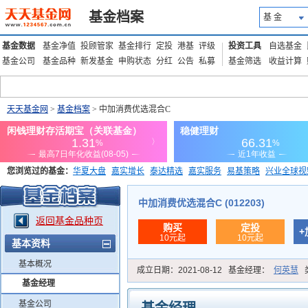
基金档案
基 金
基金数据
基金净值
投顾管家
基金排行
定投
港基
评级
投资工具
自选基金
基金公司
基金品种
新发基金
申购状态
分红
公告
私募
基金筛选
收益计算
天天基金网
>
基金档案
> 中加消费优选混合C
您浏览过的基金：
华夏大盘
嘉实增长
泰达精选
嘉实服务
易基策略
兴业全球视
添富优势
华安宏利
上证180价值ETF
上投优势
信诚蓝筹
中加消费优选混合C (012203)
返回基金品种页
购买
定投
+
10元起
10元起
基本资料
基本概况
成立日期：
2021-08-12
基金经理：
何英慧
基金经理
基金公司