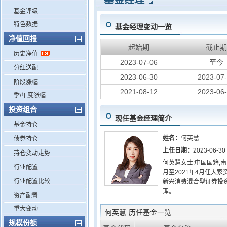
基金经理
基金评级
特色数据
基金经理变动一览
净值回报
起始期
截止
历史净值
2023-07-06
至今
分红送配
2023-06-30
2023-07
阶段涨幅
2021-08-12
2023-06
季/年度涨幅
投资组合
现任基金经理简介
基金持仓
姓名：
何英慧
债券持仓
上任日期：
2023-06-30
持仓变动走势
何英慧女士:中国国籍,南
行业配置
月至2021年4月任大
行业配置比较
新兴消费混合型证券投
理。
资产配置
重大变动
何英慧
历任基金一览
规模份额