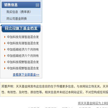
销售信息
购买信息（费率表）
同公司基金转换
中加科技先锋智选混合发
起式C
中加科技先锋智选混合发
起式A
中加低碳经济六个月持有
混合A
中加低碳经济六个月持有
混合C
中加科技视野智选混合发
起式A
中加科技视野智选混合发
起式C
查看旗下全部基金>>
郑重声明：天天基金网发布此信息目的在于传播更多信息，与本网站立场无关。天
性、有效性、及时性、原创性等。相关信息并未经过本网站证实，不对您构成任何投资
将天天基金网设为上网