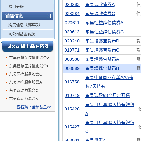
028283
东吴瑞欣债券A
债
费用分析
028284
东吴瑞欣债券C
债
销售信息
020611
东吴恒益纯债债券A
购买信息（费率表）
020612
东吴恒益纯债债券C
同公司基金转换
020240
东吴增鑫宝货币D
货
019771
东吴增鑫宝货币C
货
东吴智慧医疗量化混合A
003588
东吴增鑫宝货币A
货
东吴智慧医疗量化混合C
003589
东吴增鑫宝货币B
货
东吴医疗服务股票C
东吴中证同业存单AAA指
016758
东吴医疗服务股票A
数7天持有
东吴双动力混合C
010719
东吴瑞盈63个月定开债
东吴双动力混合A
东吴月月享30天持有短债
查看旗下全部基金>>
015426
A
东吴月月享30天持有短债
015427
C
583001
东吴货币A
货