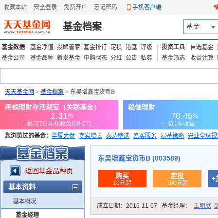
收藏本站
|
安全登录
|
免费开户
忘记密码
|
手机客户端
基金档案
基 金
基金数据
基金净值
投顾管家
基金排行
定投
港基
评级
投资工具
自选基金
基金公司
基金品种
新发基金
申购状态
分红
公告
私募
基金筛选
收益计算
天天基金网
>
基金档案
> 东吴增鑫宝货币B
您浏览过的基金：
华夏大盘
嘉实增长
泰达精选
嘉实服务
易基策略
兴业全球视
添富优势
华安宏利
上证180价值ETF
上投优势
信诚蓝筹
东吴增鑫宝货币B (003589)
返回基金品种页
购买
定投
+
10元起
100元起
基本资料
基本概况
成立日期：
2016-11-07
基金经理：
王明欣
基金经理