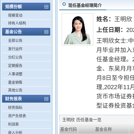
现任基金经理简介
规模份额
规模变动
姓名：
王明欣
持有人结构
上任日期：
20
基金公告
王明欣女士:中
全部公告
月毕业并加入
发行运作
分红公告
任基金经理。2
定期报告
金、东吴月月享
人事调整
月8日至今担
基金销售
理,2022年
其他公告
货币市场证券
财务报表
型证券投资基
财务指标
资产负债表
王明欣
历任基金一览
利润表
基金代码
基金名称
收入分析