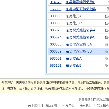
014570
东吴鼎泰纯债债券C
165809
东吴中证可转债指数
000958
东吴鼎元A
债
000959
东吴鼎元C
债
005573
东吴悦秀纯债债券A
债
005574
东吴悦秀纯债债券C
债
003588
东吴增鑫宝货币A
货
003589
东吴增鑫宝货币B
货
583001
东吴货币A
货
583101
东吴货币B
货
郑重声明：天天基金网发布此信息目的在于传播更多信息，与本网站立场无关。天
性、有效性、及时性、原创性等。相关信息并未经过本网站证实，不对您构成任何投资
将天天基金网设为上网
关于我们
|
资质证明
|
研究中心
|
联系我们
|
安全指引