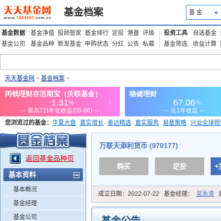
基金档案
基 金
基金数据
基金净值
投顾管家
基金排行
定投
港基
评级
投资工具
自选基金
基金公司
基金品种
新发基金
申购状态
分红
公告
私募
基金筛选
收益计算
天天基金网
>
基金档案
>
您浏览过的基金：
华夏大盘
嘉实增长
泰达精选
嘉实服务
易基策略
兴业全球视
添富优势
华安宏利
上证180价值ETF
上投优势
信诚蓝筹
万联天添利货币 (970177)
返回基金品种页
购买
定投
+
基本资料
基本概况
成立日期：
2022-07-22
基金经理：
吴永清
基金经理
基金公司