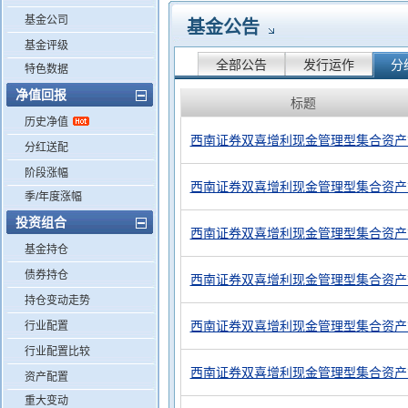
基金公司
基金公告
基金评级
全部公告
发行运作
分
特色数据
净值回报
标题
历史净值
西南证券双喜增利现金管理型集合资产
分红送配
阶段涨幅
西南证券双喜增利现金管理型集合资产
季/年度涨幅
投资组合
西南证券双喜增利现金管理型集合资产
基金持仓
债券持仓
西南证券双喜增利现金管理型集合资产
持仓变动走势
西南证券双喜增利现金管理型集合资产
行业配置
行业配置比较
西南证券双喜增利现金管理型集合资产
资产配置
重大变动