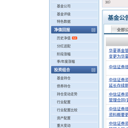
30）
基金公司
基金评级
基金公
特色数据
净值回报
全部
历史净值
分红送配
华夏基金
阶段涨幅
变更为华
季/年度涨幅
中信证券增
投资组合
基金持仓
中信证券
延长存续
债券持仓
中信证券
持仓变动走势
管理合同(
行业配置
中信证券增
行业配置比较
资料概要更新(
资产配置
中信证券
重大变动