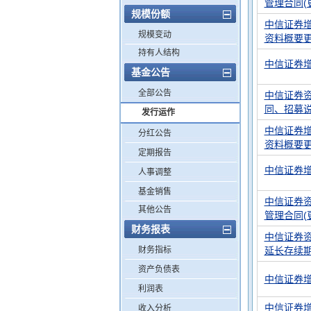
管理合同(
规模份额
中信证券增
规模变动
资料概要更新(
持有人结构
中信证券增
基金公告
全部公告
中信证券
同、招募说
发行运作
中信证券增
分红公告
资料概要更新(
定期报告
中信证券增
人事调整
基金销售
中信证券
其他公告
管理合同(
财务报表
中信证券
财务指标
延长存续
资产负债表
中信证券增
利润表
中信证券增
收入分析