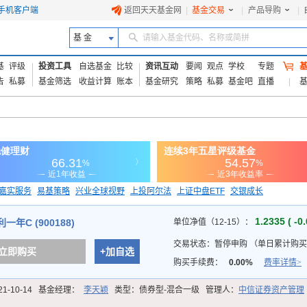
手机客户端
返回天天基金网
|
基金交易
|
产品导购
|
基 金
请输入基金代码、名称或简拼
基
评级
投资工具
自选基金
比较
资讯互动
要闻
观点
学校
专题
告
私募
基金筛选
收益计算
账本
基金研究
策略
私募
基金吧
直播
嘉实服务
易基策略
兴业全球视野
上投阿尔法
上证中盘ETF
交银成长
信诚蓝筹
1.2335 ( -0
年C (900188)
单位净值（12-15）：
交易状态：
暂停申购
（
单日累计购买上
立即购买
+加自选
购买手续费：
0.00%
费率详情>
21-10-14
基金经理：
李天颖
类型：
债券型-混合一级
管理人：
中信证券资产管理