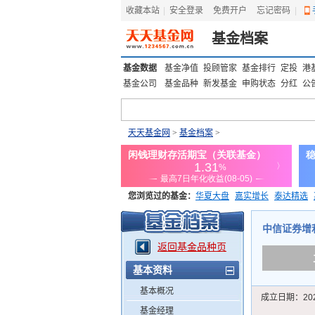
收藏本站
|
安全登录
|
免费开户
忘记密码
|
基金档案
基金数据
基金净值
投顾管家
基金排行
定投
港
基金公司
基金品种
新发基金
申购状态
分红
公
天天基金网
>
基金档案
>
您浏览过的基金：
华夏大盘
嘉实增长
泰达精选
添富优势
华安宏利
上证180价值ETF
上投优势
中信证券增利一
返回基金品种页
基本资料
基本概况
成立日期：
20
基金经理