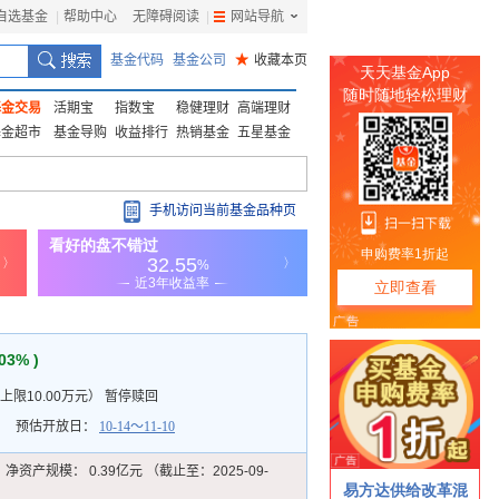
自选基金
|
帮助中心
无障碍阅读
|
网站导航
|
基金代码
基金公司
★
收藏本页
基金交易
活期宝
指数宝
稳健理财
高端理财
基金超市
基金导购
收益排行
热销基金
五星基金
手机访问当前基金品种页
.03% )
限10.00万元
）
暂停赎回
预估开放日：
10-14～11-10
净资产规模：
0.39亿元 （截止至：2025-09-