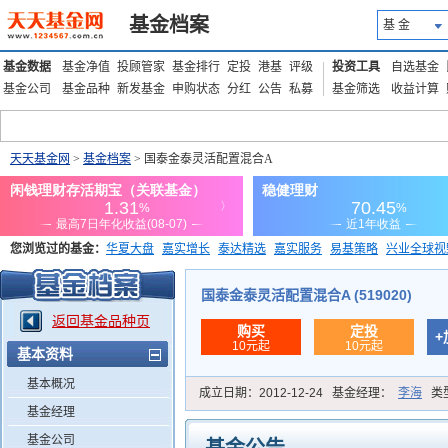
基金档案
基 金
基金数据
基金净值
投顾管家
基金排行
定投
港基
评级
投资工具
自选基金
基金公司
基金品种
新发基金
申购状态
分红
公告
私募
基金筛选
收益计算
天天基金网
>
基金档案
> 国泰金泰灵活配置混合A
您浏览过的基金：
华夏大盘
嘉实增长
泰达精选
嘉实服务
易基策略
兴业全球视
添富优势
华安宏利
上证180价值ETF
上投优势
信诚蓝筹
国泰金泰灵活配置混合A (519020)
返回基金品种页
购买
定投
+
10元起
10元起
基本资料
基本概况
成立日期：
2012-12-24
基金经理：
李海
类
基金经理
基金公司