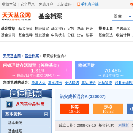
收藏本站
|
安全登录
|
免费开户
忘记密码
|
手机客户端
基金档案
基 金
基金数据
基金净值
投顾管家
基金排行
定投
港基
评级
投资工具
自选基金
基金公司
基金品种
新发基金
申购状态
分红
公告
私募
基金筛选
收益计算
天天基金网
>
基金档案
> 诺安成长混合A
您浏览过的基金：
华夏大盘
嘉实增长
泰达精选
嘉实服务
易基策略
兴业全球视
添富优势
华安宏利
上证180价值ETF
上投优势
信诚蓝筹
诺安成长混合A (320007)
返回基金品种页
购买
定投
+
10元起
10元起
基本资料
基本概况
成立日期：
2009-03-10
基金经理：
刘慧影
基金经理