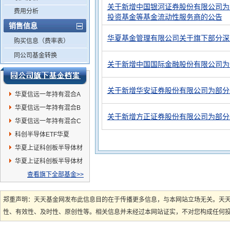
关于新增中国银河证券股份有限公司为
费用分析
投资基金等基金流动性服务商的公告
销售信息
华夏基金管理有限公司关于旗下部分深
购买信息（费率表）
同公司基金转换
关于新增中国国际金融股份有限公司为
关于新增华安证券股份有限公司为部分
华夏信远一年持有混合A
华夏信远一年持有混合B
关于新增方正证券股份有限公司为部分
华夏信远一年持有混合C
科创半导体ETF华夏
华夏上证科创板半导体材
料设备主题ETF发起式联
华夏上证科创板半导体材
接A
料设备主题ETF发起式联
查看旗下全部基金>>
接C
郑重声明：天天基金网发布此信息目的在于传播更多信息，与本网站立场无关。天
性、有效性、及时性、原创性等。相关信息并未经过本网站证实，不对您构成任何投资