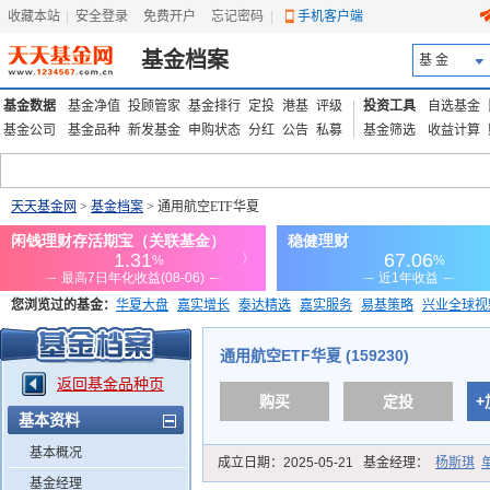
收藏本站
|
安全登录
|
免费开户
忘记密码
|
手机客户端
基金档案
基 金
基金数据
基金净值
投顾管家
基金排行
定投
港基
评级
投资工具
自选基金
基金公司
基金品种
新发基金
申购状态
分红
公告
私募
基金筛选
收益计算
天天基金网
>
基金档案
> 通用航空ETF华夏
您浏览过的基金：
华夏大盘
嘉实增长
泰达精选
嘉实服务
易基策略
兴业全球视
添富优势
华安宏利
上证180价值ETF
上投优势
信诚蓝筹
通用航空ETF华夏 (159230)
返回基金品种页
购买
定投
+
基本资料
基本概况
成立日期：
2025-05-21
基金经理：
杨斯琪
基金经理