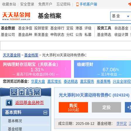
收藏本站
|
安全登录
|
免费开户
忘记密码
|
手机客户端
基金档案
基 金
基金数据
基金净值
投顾管家
基金排行
定投
港基
评级
投资工具
自选基金
基金公司
基金品种
新发基金
申购状态
分红
公告
私募
基金筛选
收益计算
天天基金网
>
基金档案
> 光大添利30天滚动持有债券C
您浏览过的基金：
华夏大盘
嘉实增长
泰达精选
嘉实服务
易基策略
兴业全球视
添富优势
华安宏利
上证180价值ETF
上投优势
信诚蓝筹
光大添利30天滚动持有债券C (024324)
返回基金品种页
购买
定投
+
10元起
基本资料
基本概况
成立日期：
2025-08-12
基金经理：
李怀定
基金经理