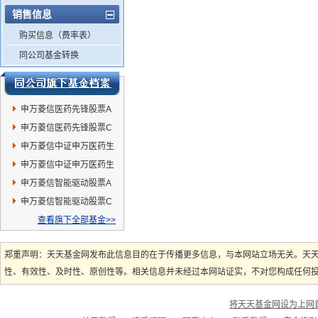
销售信息
购买信息（费率表）
同公司基金转换
申万菱信医药先锋股票A
申万菱信医药先锋股票C
申万菱信中证申万医药生
物指数(LOF)C
申万菱信中证申万医药生
物指数(LOF)A
申万菱信智能驱动股票A
申万菱信智能驱动股票C
查看旗下全部基金>>
郑重声明：天天基金网发布此信息目的在于传播更多信息，与本网站立场无关。天
性、有效性、及时性、原创性等。相关信息并未经过本网站证实，不对您构成任何投资
将天天基金网设为上网