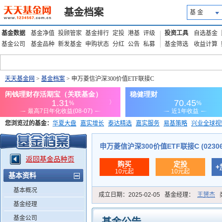
基金档案
基 金
基金数据
基金净值
投顾管家
基金排行
定投
港基
评级
投资工具
自选基金
基金公司
基金品种
新发基金
申购状态
分红
公告
私募
基金筛选
收益计算
天天基金网
>
基金档案
> 申万菱信沪深300价值ETF联接C
您浏览过的基金：
华夏大盘
嘉实增长
泰达精选
嘉实服务
易基策略
兴业全球视
添富优势
华安宏利
上证180价值ETF
上投优势
信诚蓝筹
申万菱信沪深300价值ETF联接C (02306
返回基金品种页
购买
定投
+
10元起
10元起
基本资料
基本概况
成立日期：
2025-02-05
基金经理：
王赟杰
基金经理
基金公司