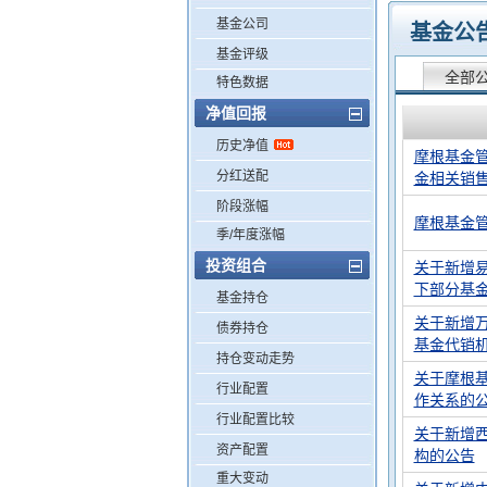
基金公司
基金公
基金评级
全部
特色数据
净值回报
历史净值
摩根基金管
分红送配
金相关销
阶段涨幅
摩根基金管
季/年度涨幅
投资组合
关于新增易
下部分基
基金持仓
关于新增万
债券持仓
基金代销
持仓变动走势
关于摩根
行业配置
作关系的
行业配置比较
关于新增
资产配置
构的公告
重大变动