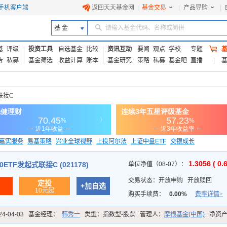
手机客户端
返回天天基金网
|
基金交易
|
产品导购
|
基 金
请输入基金代码、名称或简拼
基
评级
投资工具
自选基金
比较
资讯互动
要闻
观点
学校
专题
告
私募
基金筛选
收益计算
账本
基金研究
策略
私募
基金吧
直播
联接C
嘉实服务
易基策略
兴业全球视野
上投阿尔法
上证中盘ETF
交银成长
信诚蓝筹
1.3056 ( 0.
ETF发起式联接C (021178)
单位净值（08-07）：
交易状态：
开放申购
开放赎回
定投
+加自选
10元起
购买手续费：
0.00%
费率详情>
24-04-03
基金经理：
韩秀一
类型：
指数型-股票
管理人：
摩根基金(中国)
净资