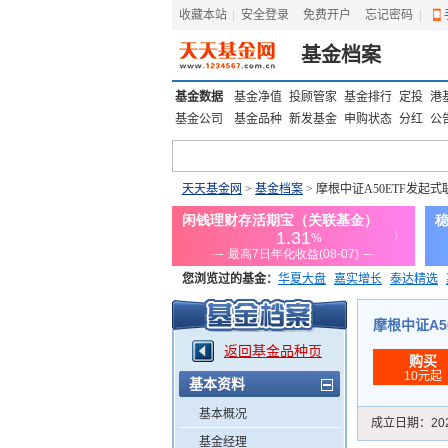
收藏本站
|
安全登录
|
免费开户
忘记密码
|
基金档案
基金数据
基金净值
投顾管家
基金排行
定投
港
基金公司
基金品种
新发基金
申购状态
分红
公
天天基金网
>
基金档案
> 摩根中证A50ETF发起式
您浏览过的基金：
华夏大盘
嘉实增长
泰达精选
添富优势
华安宏利
上证180价值ETF
上投优势
摩根中证A50
返回基金品种页
购买
10元起
基本资料
基本概况
成立日期：
20
基金经理