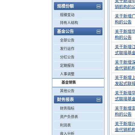
关于新增
规模份额
销机构的
规模变动
关于新增
构的公告
持有人结构
基金公告
关于新增
构的公告
全部公告
关于新增
发行运作
式联接基
分红公告
关于新增
定期报告
金代销机
人事调整
关于新增
基金销售
发起式联
其他公告
关于新增
式联接基
财务报表
关于新增
财务指标
构的公告
资产负债表
关于新增
利润表
金代销机
收入分析