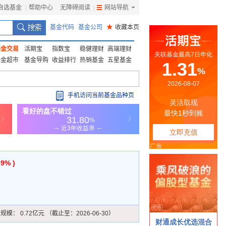
自选基金
|
帮助中心
无障碍阅读
|
网站导航
|
基金代码
基金公司
★
收藏本页
基金交易
活期宝
指数宝
稳健理财
高端理财
基金超市
基金导购
收益排行
热销基金
五星基金
手机访问当前基金品种页
69% )
产规模：
0.72亿元 （截止至：2026-06-30）