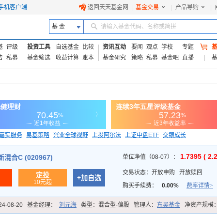
手机客户端
返回天天基金网
|
基金交易
|
产品导购
|
基 金
请输入基金代码、名称或简拼
基
评级
投资工具
自选基金
比较
资讯互动
要闻
观点
学校
专题
告
私募
基金筛选
收益计算
账本
基金研究
策略
私募
基金吧
直播
嘉实服务
易基策略
兴业全球视野
上投阿尔法
上证中盘ETF
交银成长
信诚蓝筹
1.7395 ( 2.
合C (020967)
单位净值（08-07）：
交易状态：
开放申购
开放赎回
定投
+加自选
10元起
购买手续费：
0.00%
费率详情>
24-08-20
基金经理：
刘元海
类型：
混合型-偏股
管理人：
东吴基金
净资产规模