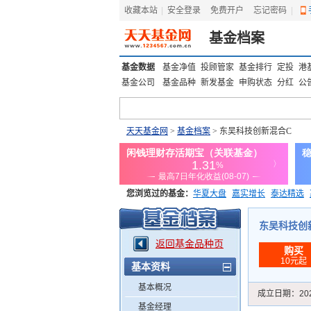
收藏本站
|
安全登录
|
免费开户
忘记密码
|
基金档案
基金数据
基金净值
投顾管家
基金排行
定投
港
基金公司
基金品种
新发基金
申购状态
分红
公
天天基金网
>
基金档案
> 东吴科技创新混合C
您浏览过的基金：
华夏大盘
嘉实增长
泰达精选
添富优势
华安宏利
上证180价值ETF
上投优势
东吴科技创新混
返回基金品种页
购买
10元起
基本资料
基本概况
成立日期：
20
基金经理