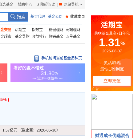
自选基金
|
帮助中心
无障碍阅读
|
网站导航
|
基金代码
基金公司
★
收藏本页
基金交易
活期宝
指数宝
稳健理财
高端理财
基金超市
基金导购
收益排行
热销基金
五星基金
手机访问当前基金品种页
25% )
：
1.57亿元 （截止至：2026-06-30）