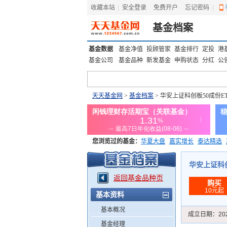
收藏本站
|
安全登录
|
免费开户
忘记密码
|
基金档案
基金数据
基金净值
投顾管家
基金排行
定投
港
基金公司
基金品种
新发基金
申购状态
分红
公
天天基金网
>
基金档案
> 华安上证科创板50成份E
您浏览过的基金：
华夏大盘
嘉实增长
泰达精选
添富优势
华安宏利
上证180价值ETF
上投优势
华安上证科创板
返回基金品种页
购买
10元起
基本资料
基本概况
成立日期：
20
基金经理