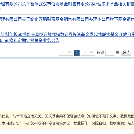
管理有限公司关于暂停武汉市伯嘉基金销售有限公司办理旗下基金相关销
告
管理有限公司关于终止喜鹊财富基金销售有限公司办理本公司旗下基金销
告
上证科创板50成份交易型开放式指数证券投资基金发起式联接基金开放日
回、转换和定期定额投资业务公告
上一页
1
下一页
转到
页
多信息，与本网站立场无关。天天基金网不保证该信息（包括但不限于文字、数据及
本网站证实，不对您构成任何投资决策建议，据此操作，风险自担。数据来源：东方财富