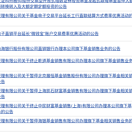
上证科创板50成份交易型开放式指数证券投资基金发起式联接基金暂停大
额转换转入及大额定期定额投资的公告
管理有限公司关于基金电子交易平台延长工行直联结算方式费率优惠活动
子直销平台延长“微钱宝”账户交易费率优惠活动的公告
渤海银行股份有限公司直销银行办理本公司旗下基金销售业务的公告
管理有限公司关于终止乾道基金销售有限公司办理本公司旗下基金销售业
管理有限公司关于暂停北京展恒基金销售股份有限公司办理旗下基金相关
公告
管理有限公司关于暂停上海凯石财富基金销售有限公司办理旗下基金相关
公告
管理有限公司关于终止中民财富基金销售(上海)有限公司办理本公司旗下基
务的公告
管理有限公司关于暂停海银基金销售有限公司办理旗下基金相关销售业务