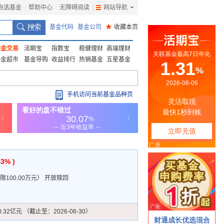
自选基金
|
帮助中心
无障碍阅读
|
网站导航
|
基金代码
基金公司
★
收藏本页
基金交易
活期宝
指数宝
稳健理财
高端理财
基金超市
基金导购
收益排行
热销基金
五星基金
手机访问当前基金品种页
43% )
100.00万元
）
开放赎回
0.32亿元 （截止至：2026-06-30）