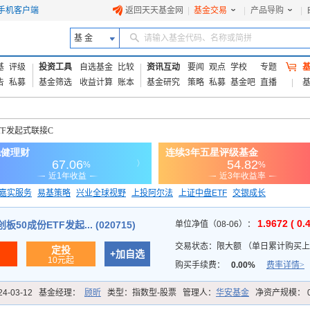
手机客户端
返回天天基金网
|
基金交易
|
产品导购
|
基 金
请输入基金代码、名称或简拼
基
评级
投资工具
自选基金
比较
资讯互动
要闻
观点
学校
专题
告
私募
基金筛选
收益计算
账本
基金研究
策略
私募
基金吧
直播
TF发起式联接C
嘉实服务
易基策略
兴业全球视野
上投阿尔法
上证中盘ETF
交银成长
信诚蓝筹
1.9672 ( 0.
50成份ETF发起... (020715)
单位净值（08-06）：
交易状态：
限大额
（
单日累计购买上限
定投
+加自选
10元起
购买手续费：
0.00%
费率详情>
24-03-12
基金经理：
顾昕
类型：
指数型-股票
管理人：
华安基金
净资产规模：