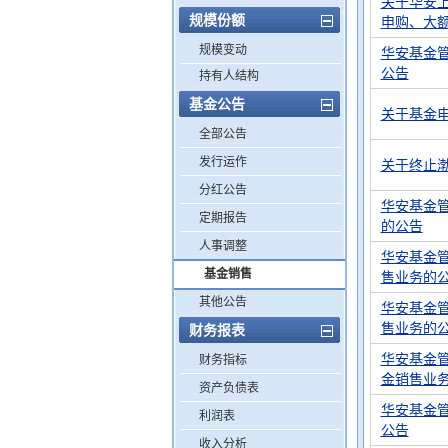
关于华安
规模份额
申购、大
规模变动
华安基金
公告
持有人结构
基金公告
关于基金电
全部公告
发行运作
关于终止
分红公告
华安基金
定期报告
的公告
人事调整
华安基金
基金销售
售业务的
其他公告
华安基金
售业务的
财务报表
华安基金
财务指标
金销售业
资产负债表
华安基金
利润表
公告
收入分析