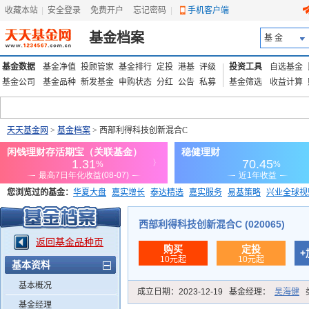
收藏本站
|
安全登录
|
免费开户
忘记密码
|
手机客户端
基金档案
基 金
基金数据
基金净值
投顾管家
基金排行
定投
港基
评级
投资工具
自选基金
基金公司
基金品种
新发基金
申购状态
分红
公告
私募
基金筛选
收益计算
天天基金网
>
基金档案
> 西部利得科技创新混合C
您浏览过的基金：
华夏大盘
嘉实增长
泰达精选
嘉实服务
易基策略
兴业全球视
添富优势
华安宏利
上证180价值ETF
上投优势
信诚蓝筹
西部利得科技创新混合C (020065)
返回基金品种页
购买
定投
+
10元起
10元起
基本资料
基本概况
成立日期：
2023-12-19
基金经理：
吴海健
基金经理