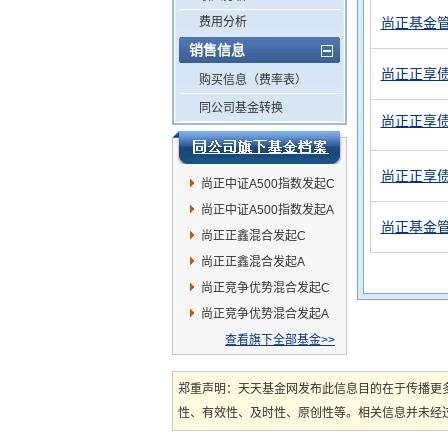
费用分析
尚正基金
销售信息
尚正正享债
购买信息（费率表）
同公司基金转换
尚正正享债
尚正正享债
尚正中证A500指数发起C
尚正中证A500指数发起A
尚正基金
尚正正鑫混合发起C
尚正正鑫混合发起A
尚正竞争优势混合发起C
尚正竞争优势混合发起A
查看旗下全部基金>>
郑重声明：天天基金网发布此信息目的在于传播更
性、有效性、及时性、原创性等。相关信息并未经过