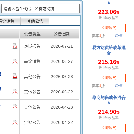
：
基金销售
其他公告
公告类型
公告日期
定期报告
2026-07-21
基金销售
2026-06-27
的
其他公告
2026-06-26
的
其他公告
2026-06-22
露
其他公告
2026-04-28
定期报告
2026-04-22