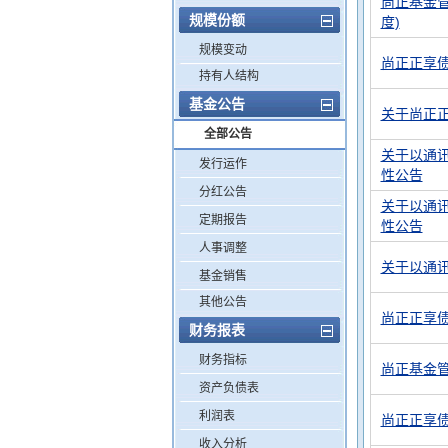
尚正基金管
规模份额
度)
规模变动
尚正正享债
持有人结构
基金公告
关于尚正
全部公告
关于以通
发行运作
性公告
分红公告
关于以通
定期报告
性公告
人事调整
关于以通
基金销售
其他公告
尚正正享债
财务报表
财务指标
尚正基金
资产负债表
利润表
尚正正享债
收入分析