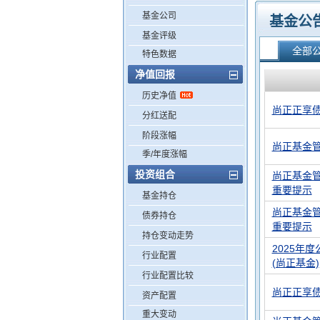
基金公司
基金公
基金评级
全部
特色数据
净值回报
历史净值
尚正正享债
分红送配
阶段涨幅
尚正基金
季/年度涨幅
投资组合
尚正基金
重要提示
基金持仓
尚正基金
债券持仓
重要提示
持仓变动走势
2025年
行业配置
(尚正基金)
行业配置比较
尚正正享债
资产配置
重大变动