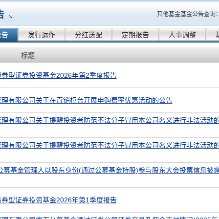
告
其他基金基金公告查询
公告
发行运作
分红送配
定期报告
人事调整
标题
券型证券投资基金2026年第2季度报告
管理有限公司关于在直销柜台开展申购费率优惠活动的公告
管理有限公司关于提醒投资者防范不法分子冒用本公司名义进行非法活动
管理有限公司关于提醒投资者防范不法分子冒用本公司名义进行非法活动
度公募基金管理人以股东身份(通过公募基金持股)参与股东大会投票信息披
券型证券投资基金2026年第1季度报告