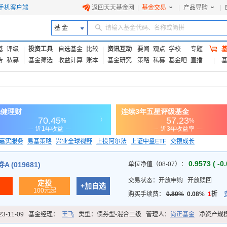
手机客户端
返回天天基金网
|
基金交易
|
产品导购
|
基 金
请输入基金代码、名称或简拼
基
评级
投资工具
自选基金
比较
资讯互动
要闻
观点
学校
专题
告
私募
基金筛选
收益计算
账本
基金研究
策略
私募
基金吧
直播
嘉实服务
易基策略
兴业全球视野
上投阿尔法
上证中盘ETF
交银成长
信诚蓝筹
0.9573 ( -0
 (019681)
单位净值（08-07）：
交易状态：
开放申购
开放赎回
定投
+加自选
100元起
购买手续费：
0.80%
0.08%
1
折
23-11-09
基金经理：
王飞
类型：
债券型-混合二级
管理人：
尚正基金
净资产规