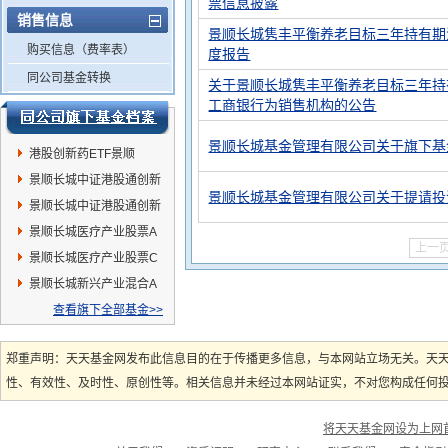
票信息披露
销售信息
景顺长城隽丰平衡养老目标三年持有期混合
购买信息（费率表）
度报告
同公司基金转换
关于景顺长城隽丰平衡养老目标三年持有
工商银行为销售机构的公告
景顺长城基金管理有限公司关于旗下基金
港股创新药ETF景顺
景顺长城中证港股通创新
景顺长城基金管理有限公司关于提请投
药ETF联接C
景顺长城中证港股通创新
药ETF联接A
景顺长城医疗产业股票A
上一
景顺长城医疗产业股票C
景顺长城新兴产业混合A
查看旗下全部基金>>
郑重声明：天天基金网发布此信息目的在于传播更多信息，与本网站立场无关。天
性、有效性、及时性、原创性等。相关信息并未经过本网站证实，不对您构成任何投资
将天天基金网设为上网