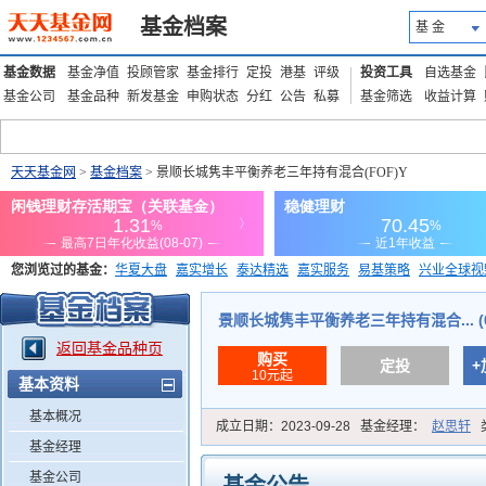
基金档案
基 金
基金数据
基金净值
投顾管家
基金排行
定投
港基
评级
投资工具
自选基金
基金公司
基金品种
新发基金
申购状态
分红
公告
私募
基金筛选
收益计算
天天基金网
>
基金档案
> 景顺长城隽丰平衡养老三年持有混合(FOF)Y
您浏览过的基金：
华夏大盘
嘉实增长
泰达精选
嘉实服务
易基策略
兴业全球视
添富优势
华安宏利
上证180价值ETF
上投优势
信诚蓝筹
景顺长城隽丰平衡养老三年持有混合... (01
返回基金品种页
购买
定投
+
10元起
基本资料
基本概况
成立日期：
2023-09-28
基金经理：
赵思轩
基金经理
基金公司