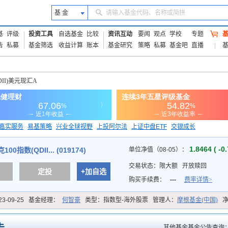
基 金
请输入基金代码、名称或简拼
基
评级
投资工具
自选基金
比较
资讯互动
要闻
观点
学校
专题
告
私募
基金筛选
收益计算
账本
基金研究
策略
私募
基金吧
直播
DII)美元现汇A
嘉实服务
易基策略
兴业全球视野
上投阿尔法
上证中盘ETF
交银成长
信诚蓝筹
1.8464 ( -0
0指数(QDII... (019174)
单位净值（08-05）：
交易状态：
限大额
开放赎回
定投
+加自选
购买手续费：
---
费率详情>
23-09-25
基金经理：
何智豪
类型：
指数型-海外股票
管理人：
摩根基金(中国)
其他基金基金公告查询