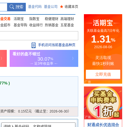
基金代码
基金公司
★
收藏本页
基金交易
活期宝
指数宝
稳健理财
高端理财
基金超市
基金导购
收益排行
热销基金
五星基金
手机访问当前基金品种页
.77% )
净资产规模：
0.15亿元 （截止至：2026-06-30）
：