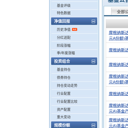
基金公
基金评级
全部
特色数据
净值回报
历史净值
摩根纳斯达克
分红送配
元A份额)
阶段涨幅
摩根纳斯达
季/年度涨幅
投资组合
摩根纳斯达
基金持仓
摩根纳斯达克
债券持仓
元A份额)
持仓变动走势
摩根纳斯达
行业配置
行业配置比较
摩根纳斯达克
资产配置
元A)基金
重大变动
摩根纳斯达克
规模份额
元A)基金