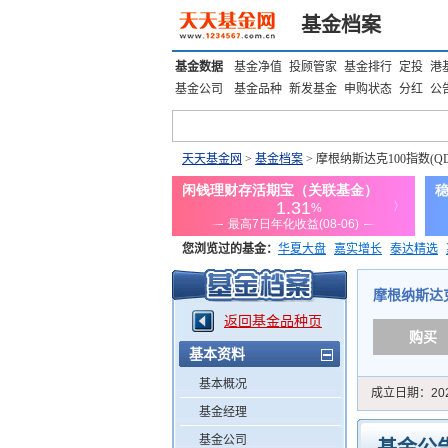
基金档案
基金数据
基金净值
投顾管家
基金排行
定投
港
基金公司
基金品种
新发基金
申购状态
分红
公
天天基金网
>
基金档案
> 摩根纳斯达克100指数(Q
您浏览过的基金：
华夏大盘
嘉实增长
泰达精选
添富优势
华安宏利
上证180价值ETF
上投优势
摩根纳斯达克10
返回基金品种页
购买
基本资料
基本概况
成立日期：
20
基金经理
基金公司