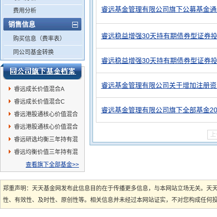
睿远基金管理有限公司旗下公募基金通过
费用分析
销售信息
睿远稳益增强30天持有期债券型证券投
购买信息（费率表）
同公司基金转换
睿远稳益增强30天持有期债券型证券
睿远基金管理有限公司关于增加注册资
睿远成长价值混合A
睿远成长价值混合C
睿远基金管理有限公司旗下全部基金20
睿远港股通核心价值混合
C
睿远港股通核心价值混合
上
A
睿远研选均衡三年持有混
合发起式
睿远均衡价值三年持有混
合A
查看旗下全部基金>>
郑重声明：天天基金网发布此信息目的在于传播更多信息，与本网站立场无关。天
性、有效性、及时性、原创性等。相关信息并未经过本网站证实，不对您构成任何投资