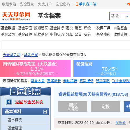
收藏本站
|
安全登录
|
免费开户
忘记密码
|
手机客户端
基金档案
基 金
基金数据
基金净值
投顾管家
基金排行
定投
港基
评级
投资工具
自选基金
基金公司
基金品种
新发基金
申购状态
分红
公告
私募
基金筛选
收益计算
天天基金网
>
基金档案
> 睿远稳益增强30天持有债券A
您浏览过的基金：
华夏大盘
嘉实增长
泰达精选
嘉实服务
易基策略
兴业全球视
添富优势
华安宏利
上证180价值ETF
上投优势
信诚蓝筹
睿远稳益增强30天持有债券A (018756)
返回基金品种页
购买
定投
+
10元起
基本资料
基本概况
成立日期：
2023-09-19
基金经理：
侯振新
基金经理