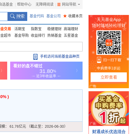
自选基金
|
帮助中心
无障碍阅读
|
网站导航
|
基金代码
基金公司
★
收藏本页
基金交易
活期宝
指数宝
稳健理财
高端理财
基金超市
基金导购
收益排行
热销基金
五星基金
手机访问当前基金品种页
20% )
规模：
61.76亿元 （截止至：2026-06-30）