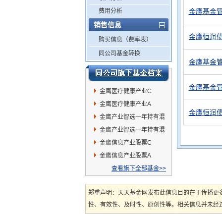
费用分析
金鹰基金
销售信息
金鹰恒润债
购买信息（费率表）
同公司基金转换
金鹰基金管
金鹰基金
金鹰医疗健康产业C
金鹰医疗健康产业A
金鹰恒润债
金鹰产业智选一年持有混
合A
金鹰产业智选一年持有混
合C
金鹰信息产业股票C
金鹰信息产业股票A
查看旗下全部基金>>
郑重声明：天天基金网发布此信息目的在于传播更
性、有效性、及时性、原创性等。相关信息并未经过