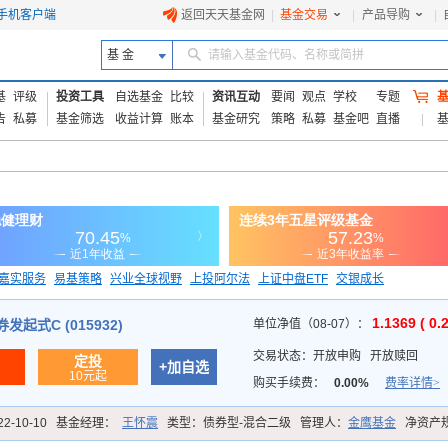
手机客户端
返回天天基金网
|
基金交易
|
产品导购
|
基 金
请输入基金代码、名称或简拼
基
评级
投资工具
自选基金
比较
资讯互动
要闻
观点
学校
专题
告
私募
基金筛选
收益计算
账本
基金研究
策略
私募
基金吧
直播
嘉实服务
易基策略
兴业全球视野
上投阿尔法
上证中盘ETF
交银成长
信诚蓝筹
1.1369 ( 0.
起式C (015932)
单位净值（08-07）：
交易状态：
开放申购
开放赎回
定投
+加自选
10元起
购买手续费：
0.00%
费率详情>
22-10-10
基金经理：
王怀震
类型：
债券型-混合二级
管理人：
金鹰基金
净资产