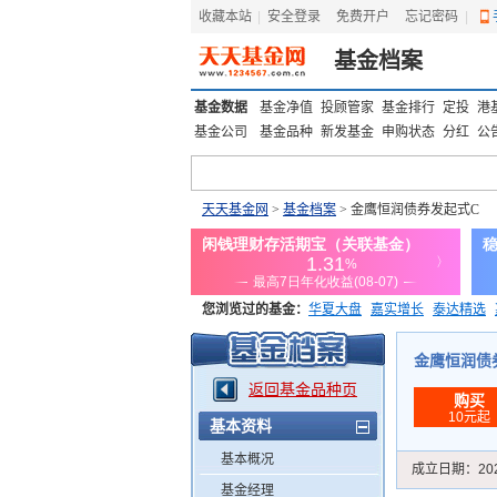
收藏本站
|
安全登录
|
免费开户
忘记密码
|
基金档案
基金数据
基金净值
投顾管家
基金排行
定投
港
基金公司
基金品种
新发基金
申购状态
分红
公
天天基金网
>
基金档案
> 金鹰恒润债券发起式C
您浏览过的基金：
华夏大盘
嘉实增长
泰达精选
添富优势
华安宏利
上证180价值ETF
上投优势
金鹰恒润债券发
返回基金品种页
购买
10元起
基本资料
基本概况
成立日期：
20
基金经理