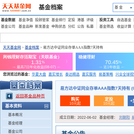
基金档案
基 金
基金数据
基金净值
投顾管家
基金排行
定投
港基
评级
投资工具
自选基金
基金公司
基金品种
新发基金
申购状态
分红
公告
私募
基金筛选
收益计算
天天基金网
>
基金档案
> 易方达中证同业存单AAA指数7天持有
您浏览过的基金：
华夏大盘
嘉实增长
泰达精选
嘉实服务
易基策略
兴业全球视
添富优势
华安宏利
上证180价值ETF
上投优势
信诚蓝筹
易方达中证同业存单AAA指数7天持有 (01
返回基金品种页
购买
定投
+
10元起
10元起
基本资料
基本概况
成立日期：
2022-06-02
基金经理：
刘朝阳
基金经理
基金公司