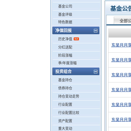
基金公司
基金公
基金评级
全部
特色数据
净值回报
历史净值
东吴月月享
分红送配
阶段涨幅
东吴月月享
季/年度涨幅
投资组合
东吴月月享
基金持仓
债券持仓
东吴月月享
持仓变动走势
东吴月月享
行业配置
行业配置比较
东吴月月享
资产配置
重大变动