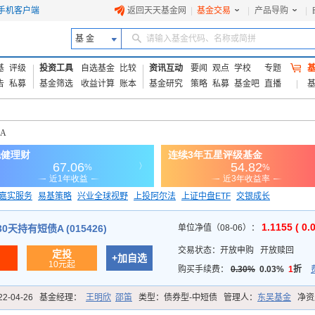
手机客户端
返回天天基金网
|
基金交易
|
产品导购
|
基 金
请输入基金代码、名称或简拼
基
评级
投资工具
自选基金
比较
资讯互动
要闻
观点
学校
专题
告
私募
基金筛选
收益计算
账本
基金研究
策略
私募
基金吧
直播
A
嘉实服务
易基策略
兴业全球视野
上投阿尔法
上证中盘ETF
交银成长
信诚蓝筹
1.1155 ( 0.
天持有短债A (015426)
单位净值（08-06）：
交易状态：
开放申购
开放赎回
定投
+加自选
10元起
购买手续费：
0.30%
0.03%
1
折
22-04-26
基金经理：
王明欣
邵笛
类型：
债券型-中短债
管理人：
东吴基金
净资