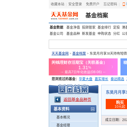
收藏本站
|
安全登录
|
免费开户
忘记密码
|
基金档案
基金数据
基金净值
投顾管家
基金排行
定投
港
基金公司
基金品种
新发基金
申购状态
分红
公
天天基金网
>
基金档案
> 东吴月月享30天持有短债
您浏览过的基金：
华夏大盘
嘉实增长
泰达精选
添富优势
华安宏利
上证180价值ETF
上投优势
东吴月月享30
返回基金品种页
购买
10元起
基本资料
基本概况
成立日期：
20
基金经理