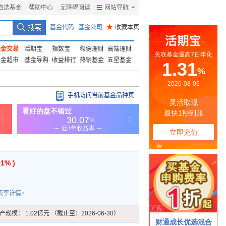
自选基金
|
帮助中心
无障碍阅读
|
网站导航
|
基金代码
基金公司
★
收藏本页
基金交易
活期宝
指数宝
稳健理财
高端理财
基金超市
基金导购
收益排行
热销基金
五星基金
手机访问当前基金品种页
01% )
费率详情>
产规模：
1.02亿元 （截止至：2026-06-30）