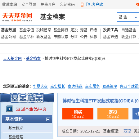
收藏本站
|
安全登录
|
免费开户
忘记密码
|
手机客户端
基金档案
基 金
基金数据
基金净值
投顾管家
基金排行
定投
港基
评级
投资工具
自选基金
基金公司
基金品种
新发基金
申购状态
分红
公告
私募
基金筛选
收益计算
天天基金网
>
基金档案
> 博时恒生科技ETF发起式联接(QDII)A
您浏览过的基金：
华夏大盘
嘉实增长
泰达精选
嘉实服务
易基策略
兴业全球视
添富优势
华安宏利
上证180价值ETF
上投优势
信诚蓝筹
博时恒生科技ETF发起式联接(QDII)A (01
返回基金品种页
购买
定投
+
10元起
10元起
基本资料
基本概况
成立日期：
2021-12-21
基金经理：
万琼
类
基金经理