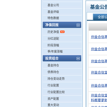
基金公司
基金公
基金评级
全部
特色数据
净值回报
历史净值
创金合信
分红送配
阶段涨幅
创金合信
季/年度涨幅
投资组合
创金合信
基金持仓
债券持仓
创金合信宜
持仓变动走势
创金合信
行业配置
行业配置比较
创金合信宜
资产配置
料概要更
重大变动