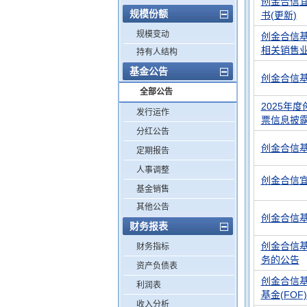
创金合信宜
规模份额
书(更新)
规模变动
创金合信
相关销售
持有人结构
基金公告
创金合信
全部公告
2025年
发行运作
票信息披
分红公告
创金合信
定期报告
人事调整
创金合信宜
基金销售
其他公告
创金合信
财务报表
创金合信
财务指标
务的公告
资产负债表
创金合信
利润表
基金(FO
收入分析