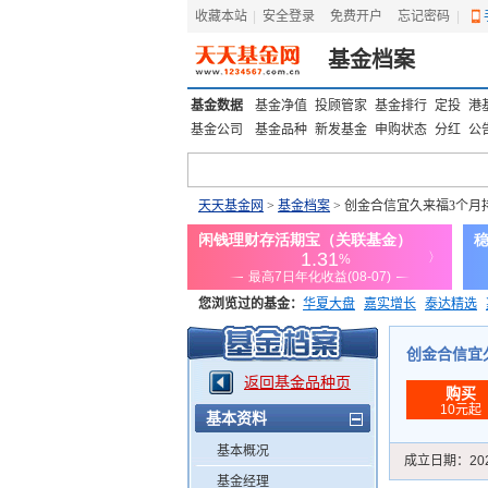
收藏本站
|
安全登录
|
免费开户
忘记密码
|
基金档案
基金数据
基金净值
投顾管家
基金排行
定投
港
基金公司
基金品种
新发基金
申购状态
分红
公
天天基金网
>
基金档案
> 创金合信宜久来福3个月持
您浏览过的基金：
华夏大盘
嘉实增长
泰达精选
添富优势
华安宏利
上证180价值ETF
上投优势
创金合信宜久来
返回基金品种页
购买
10元起
基本资料
基本概况
成立日期：
20
基金经理