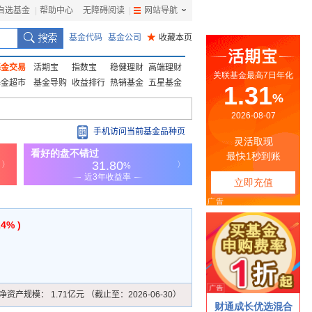
自选基金
|
帮助中心
无障碍阅读
|
网站导航
|
基金代码
基金公司
★
收藏本页
基金交易
活期宝
指数宝
稳健理财
高端理财
基金超市
基金导购
收益排行
热销基金
五星基金
手机访问当前基金品种页
24% )
净资产规模：
1.71亿元 （截止至：2026-06-30）