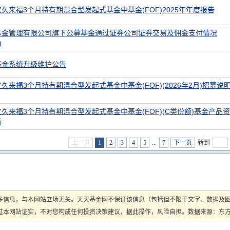
久来福3个月持有期混合型发起式基金中基金(FOF)2025年年度报告
基金管理有限公司旗下公募基金通过证券公司证券交易及佣金支付情况
)
基金系统升级维护公告
久来福3个月持有期混合型发起式基金中基金(FOF)(2026年2月)招募说
久来福3个月持有期混合型发起式基金中基金(FOF)(C类份额)基金产品资
新
上一页
1
2
3
4
5
...
7
下一页
转到
多信息，与本网站立场无关。天天基金网不保证该信息（包括但不限于文字、数据及
本网站证实，不对您构成任何投资决策建议，据此操作，风险自担。数据来源：东方财富