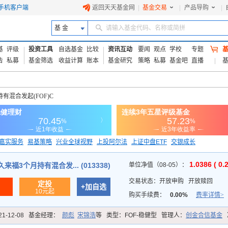
手机客户端
返回天天基金网
|
基金交易
|
产品导购
|
基 金
请输入基金代码、名称或简拼
基
评级
投资工具
自选基金
比较
资讯互动
要闻
观点
学校
专题
告
私募
基金筛选
收益计算
账本
基金研究
策略
私募
基金吧
直播
有混合发起(FOF)C
嘉实服务
易基策略
兴业全球视野
上投阿尔法
上证中盘ETF
交银成长
信诚蓝筹
1.0386 ( 0.
福3个月持有混合发... (013338)
单位净值（08-05）：
交易状态：
开放申购
开放赎回
定投
+加自选
10元起
购买手续费：
0.00%
费率详情>
21-12-08
基金经理：
颜彪
宋锦浩
等
类型：
FOF-稳健型
管理人：
创金合信基金