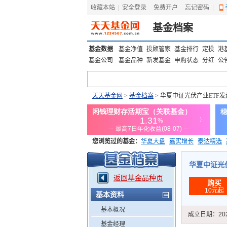
收藏本站
|
安全登录
|
免费开户
忘记密码
|
基金档案
基金数据
基金净值
投顾管家
基金排行
定投
港
基金公司
基金品种
新发基金
申购状态
分红
公
天天基金网
>
基金档案
> 华夏中证光伏产业ETF
您浏览过的基金：
华夏大盘
嘉实增长
泰达精选
添富优势
华安宏利
上证180价值ETF
上投优势
华夏中证光伏
返回基金品种页
购买
10元起
基本资料
基本概况
成立日期：
20
基金经理