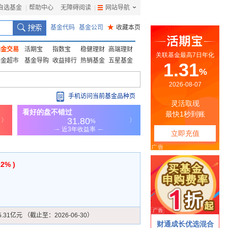
自选基金
|
帮助中心
无障碍阅读
|
网站导航
|
基金代码
基金公司
★
收藏本页
基金交易
活期宝
指数宝
稳健理财
高端理财
基金超市
基金导购
收益排行
热销基金
五星基金
手机访问当前基金品种页
22% )
5.31亿元 （截止至：2026-06-30）