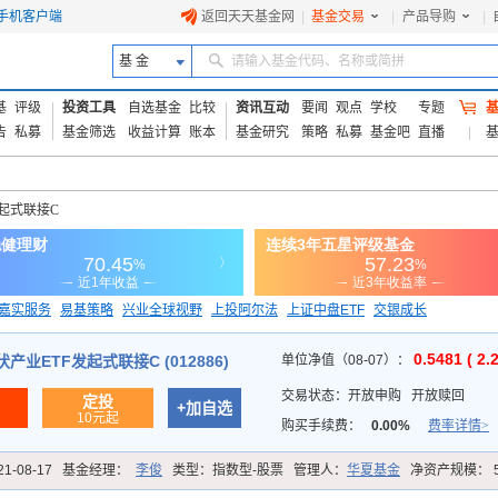
手机客户端
返回天天基金网
|
基金交易
|
产品导购
|
基 金
请输入基金代码、名称或简拼
基
评级
投资工具
自选基金
比较
资讯互动
要闻
观点
学校
专题
告
私募
基金筛选
收益计算
账本
基金研究
策略
私募
基金吧
直播
发起式联接C
嘉实服务
易基策略
兴业全球视野
上投阿尔法
上证中盘ETF
交银成长
信诚蓝筹
0.5481 ( 2.
产业ETF发起式联接C (012886)
单位净值（08-07）：
交易状态：
开放申购
开放赎回
定投
+加自选
10元起
购买手续费：
0.00%
费率详情>
21-08-17
基金经理：
李俊
类型：
指数型-股票
管理人：
华夏基金
净资产规模：