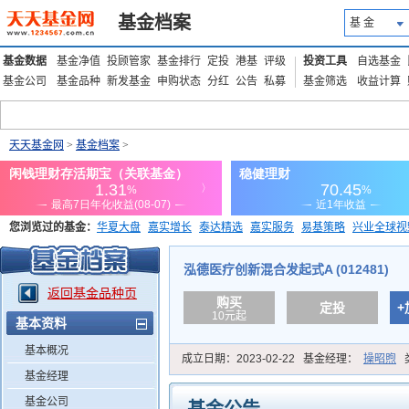
基金档案
基 金
基金数据
基金净值
投顾管家
基金排行
定投
港基
评级
投资工具
自选基金
基金公司
基金品种
新发基金
申购状态
分红
公告
私募
基金筛选
收益计算
天天基金网
>
基金档案
>
您浏览过的基金：
华夏大盘
嘉实增长
泰达精选
嘉实服务
易基策略
兴业全球视
添富优势
华安宏利
上证180价值ETF
上投优势
信诚蓝筹
泓德医疗创新混合发起式A (012481)
返回基金品种页
购买
定投
+
10元起
基本资料
基本概况
成立日期：
2023-02-22
基金经理：
操昭煦
基金经理
基金公司