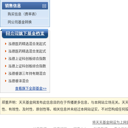
销售信息
购买信息（费率表）
同公司基金转换
泓德医药精选混合发起式
A
泓德医药精选混合发起式
C
泓德上证科创板综合指数
增强C
泓德上证科创板综合指数
增强A
泓德睿源三年持有期混合
泓德睿泽混合
查看旗下全部基金>>
郑重声明：天天基金网发布此信息目的在于传播更多信息，与本网站立场无关。天
性、有效性、及时性、原创性等。相关信息并未经过本网站证实，不对您构成任何投资
将天天基金网设为上网