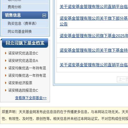
关于诺安基金管理有限公司直销平台临
费用分析
销售信息
诺安基金管理有限公司关于旗下部分基
购买信息（费率表）
公告
同公司基金转换
诺安基金管理有限公司旗下基金2025
诺安基金管理有限公司关于旗下基金持
诺安研究优选混合C
诺安研究优选混合A
关于诺安基金管理有限公司直销平台临
诺安均衡优选一年持有混
合C
诺安均衡优选一年持有混
上一
合A
诺安新经济股票
诺安精选回报混合C
查看旗下全部基金>>
郑重声明：天天基金网发布此信息目的在于传播更多信息，与本网站立场无关。天
性、有效性、及时性、原创性等。相关信息并未经过本网站证实，不对您构成任何投资