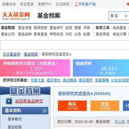
收藏本站
|
安全登录
|
免费开户
忘记密码
|
手机客户端
基金档案
基 金
基金数据
基金净值
投顾管家
基金排行
定投
港基
评级
投资工具
自选基金
基金公司
基金品种
新发基金
申购状态
分红
公告
私募
基金筛选
收益计算
天天基金网
>
基金档案
> 诺安研究优选混合A
您浏览过的基金：
华夏大盘
嘉实增长
泰达精选
嘉实服务
易基策略
兴业全球视
添富优势
华安宏利
上证180价值ETF
上投优势
信诚蓝筹
诺安研究优选混合A (008185)
返回基金品种页
购买
定投
+
10元起
10元起
基本资料
基本概况
成立日期：
2020-05-09
基金经理：
邓心怡
基金经理